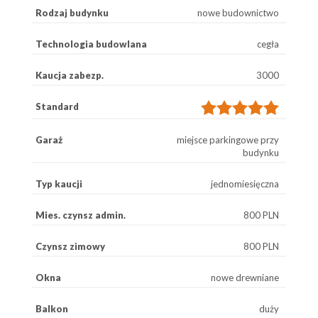
Rodzaj budynku
nowe budownictwo
Technologia budowlana
cegła
Kaucja zabezp.
3000
Standard
Garaż
miejsce parkingowe przy
budynku
Typ kaucji
jednomiesięczna
Mies. czynsz admin.
800 PLN
Czynsz zimowy
800 PLN
Okna
nowe drewniane
Balkon
duży