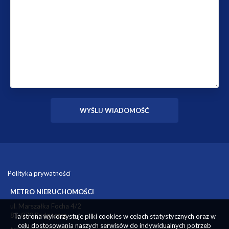
Polityka prywatności
METRO NIERUCHOMOŚCI
ul. Marszałka Focha 4/2
85-070 Bydgoszcz
Ta strona wykorzystuje pliki cookies w celach statystycznych oraz w
celu dostosowania naszych serwisów do indywidualnych potrzeb