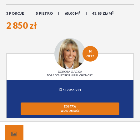
2
2
3 POKOJE
5 PIĘTRO
65,00 M
43,85 ZŁ/M
2 850 zł
10
OFERT
DOROTA GACKA
DORADCA RYNKU NIERUCHOMOŚCI
519 055 914
ZOSTAW
WIADOMOŚĆ