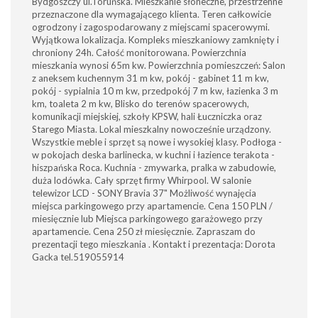
Bydgoszczy ul.Toruńska. Mieszkanie słoneczne, przestrzenne
przeznaczone dla wymagającego klienta. Teren całkowicie
ogrodzony i zagospodarowany z miejscami spacerowymi.
Wyjątkowa lokalizacja. Kompleks mieszkaniowy zamknięty i
chroniony 24h. Całość monitorowana. Powierzchnia
mieszkania wynosi 65m kw. Powierzchnia pomieszczeń: Salon
z aneksem kuchennym 31 m kw, pokój - gabinet 11 m kw,
pokój - sypialnia 10 m kw, przedpokój 7 m kw, łazienka 3 m
km, toaleta 2 m kw, Blisko do terenów spacerowych,
komunikacji miejskiej, szkoły KPSW, hali Łuczniczka oraz
Starego Miasta. Lokal mieszkalny nowocześnie urządzony.
Wszystkie meble i sprzęt są nowe i wysokiej klasy. Podłoga -
w pokojach deska barlinecka, w kuchni i łazience terakota -
hiszpańska Roca. Kuchnia - zmywarka, pralka w zabudowie,
duża lodówka. Cały sprzęt firmy Whirpool. W salonie
telewizor LCD - SONY Bravia 37" Możliwość wynajęcia
miejsca parkingowego przy apartamencie. Cena 150 PLN /
miesięcznie lub Miejsca parkingowego garażowego przy
apartamencie. Cena 250 zł miesięcznie. Zapraszam do
prezentacji tego mieszkania . Kontakt i prezentacja: Dorota
Gacka tel.519055914