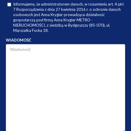
Informujemy, że administratorem danych, w rozumieniu art. 4 pkt
7 Rozporządzenia z dnia 27 kwietnia 2016 r. o ochronie danych
osobowych jest Anna Krygier prowadząca działalność
gospodarczą pod firmą Anna Krygier METRO -
NIERUCHOMOŚCI, z siedzibą w Bydgoszczy (85-070), ul.
Marszałka Focha 18.
WIADOMOŚĆ