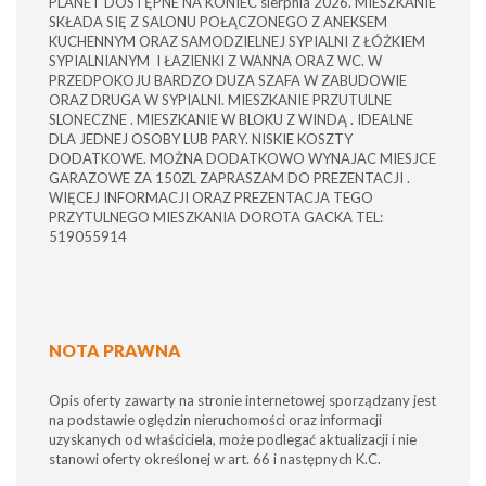
PLANET DOSTĘPNE NA KONIEC sierpnia 2026. MIESZKANIE
SKŁADA SIĘ Z SALONU POŁĄCZONEGO Z ANEKSEM
KUCHENNYM ORAZ SAMODZIELNEJ SYPIALNI Z ŁÓŻKIEM
SYPIALNIANYM I ŁAZIENKI Z WANNA ORAZ WC. W
PRZEDPOKOJU BARDZO DUZA SZAFA W ZABUDOWIE
ORAZ DRUGA W SYPIALNI. MIESZKANIE PRZUTULNE
SLONECZNE . MIESZKANIE W BLOKU Z WINDĄ . IDEALNE
DLA JEDNEJ OSOBY LUB PARY. NISKIE KOSZTY
DODATKOWE. MOŻNA DODATKOWO WYNAJAC MIESJCE
GARAZOWE ZA 150ZL ZAPRASZAM DO PREZENTACJI .
WIĘCEJ INFORMACJI ORAZ PREZENTACJA TEGO
PRZYTULNEGO MIESZKANIA DOROTA GACKA TEL:
519055914
NOTA PRAWNA
Opis oferty zawarty na stronie internetowej sporządzany jest
na podstawie oględzin nieruchomości oraz informacji
uzyskanych od właściciela, może podlegać aktualizacji i nie
stanowi oferty określonej w art. 66 i następnych K.C.