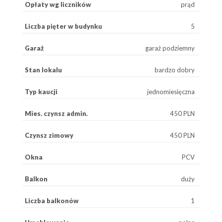
Opłaty wg liczników
prąd
Liczba pięter w budynku
5
Garaż
garaż podziemny
Stan lokalu
bardzo dobry
Typ kaucji
jednomiesięczna
Mies. czynsz admin.
450 PLN
Czynsz zimowy
450 PLN
Okna
PCV
Balkon
duży
Liczba balkonów
1