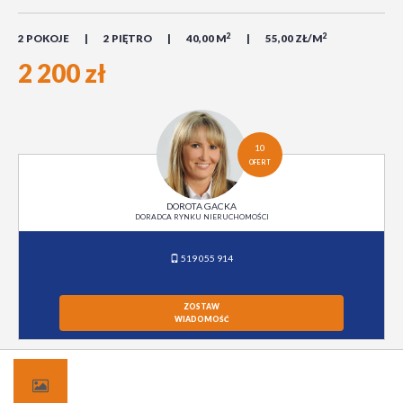
2
2
2 POKOJE
2 PIĘTRO
40,00 M
55,00 ZŁ/M
2 200 zł
10
OFERT
DOROTA GACKA
DORADCA RYNKU NIERUCHOMOŚCI
519 055 914
ZOSTAW
WIADOMOŚĆ