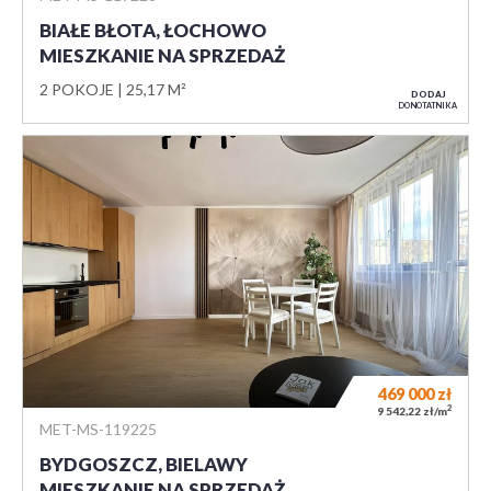
BIAŁE BŁOTA, ŁOCHOWO
MIESZKANIE NA SPRZEDAŻ
2 POKOJE
25,17 M²
DODAJ
DO NOTATNIKA
469 000
zł
2
9 542,22 zł/m
MET-MS-119225
BYDGOSZCZ, BIELAWY
MIESZKANIE NA SPRZEDAŻ