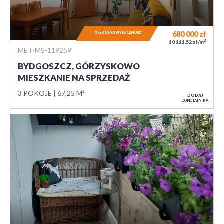
680 000
zł
OFERTA NA WYŁĄCZNOŚĆ
2
10 111,52 zł/m
MET-MS-119259
BYDGOSZCZ, GÓRZYSKOWO
MIESZKANIE NA SPRZEDAŻ
3 POKOJE
67,25 M²
DODAJ
DO NOTATNIKA