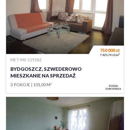
750 000
zł
2
7 425,74 zł/m
MET-MS-119262
BYDGOSZCZ, SZWEDEROWO
MIESZKANIE NA SPRZEDAŻ
3 POKOJE
101,00 M²
DODAJ
DO NOTATNIKA