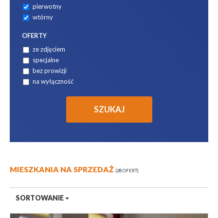
pierwotny
wtórny
OFERTY
ze zdjęciem
specjalne
bez prowizji
na wyłączność
MIESZKANIA NA SPRZEDAŻ
28 OFERT
SORTOWANIE