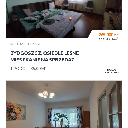
265 000
zł
2
7 571,43 zł/m
MET-MS-119261
BYDGOSZCZ, OSIEDLE LEŚNE
MIESZKANIE NA SPRZEDAŻ
1 POKÓJ
35,00 M²
DODAJ
DO NOTATNIKA