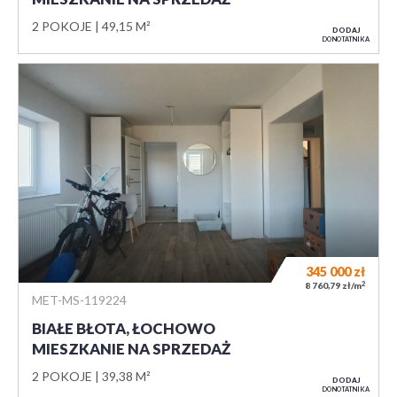
2 POKOJE
49,15 M²
DODAJ
DO NOTATNIKA
345 000
zł
2
8 760,79 zł/m
MET-MS-119224
BIAŁE BŁOTA, ŁOCHOWO
MIESZKANIE NA SPRZEDAŻ
2 POKOJE
39,38 M²
DODAJ
DO NOTATNIKA