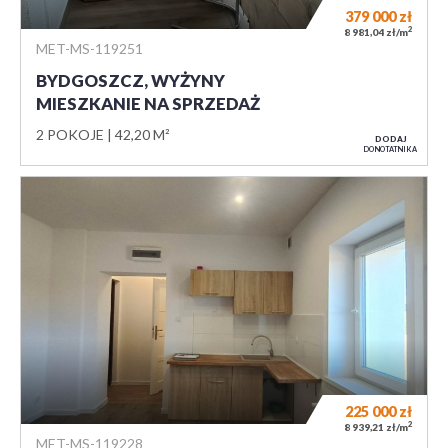
379 000
zł
2
8 981,04 zł/m
MET-MS-119251
BYDGOSZCZ, WYŻYNY
MIESZKANIE NA SPRZEDAŻ
2 POKOJE
42,20 M²
DODAJ
DO NOTATNIKA
225 000
zł
2
8 939,21 zł/m
MET-MS-119228