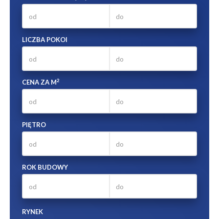
LICZBA POKOI
2
CENA ZA M
PIĘTRO
ROK BUDOWY
RYNEK