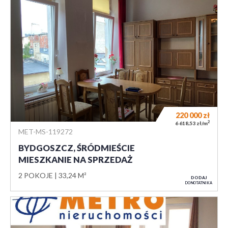
220 000
zł
2
6 618,53 zł/m
MET-MS-119272
BYDGOSZCZ, ŚRÓDMIEŚCIE
MIESZKANIE NA SPRZEDAŻ
2 POKOJE
33,24 M²
DODAJ
DO NOTATNIKA