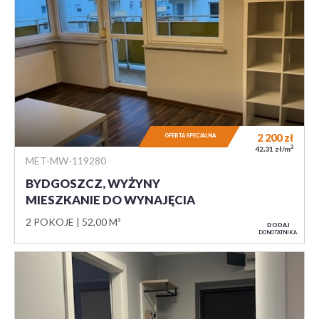
2 200
zł
OFERTA SPECJALNA
2
42,31 zł/m
MET-MW-119280
BYDGOSZCZ, WYŻYNY
MIESZKANIE DO WYNAJĘCIA
2 POKOJE
52,00 M²
DODAJ
DO NOTATNIKA