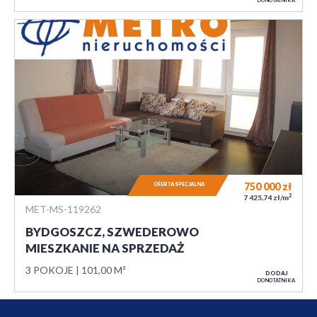
DO NOTATNIKA
750 000
zł
OFERTA SPECJALNA
2
7 425,74 zł/m
MET-MS-119262
BYDGOSZCZ, SZWEDEROWO
MIESZKANIE NA SPRZEDAŻ
3 POKOJE
101,00 M²
DODAJ
DO NOTATNIKA