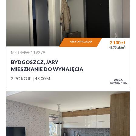
2 100
zł
OFERTA SPECJALNA
2
43,75 zł/m
MET-MW-119279
BYDGOSZCZ, JARY
MIESZKANIE DO WYNAJĘCIA
2 POKOJE
48,00 M²
DODAJ
DO NOTATNIKA