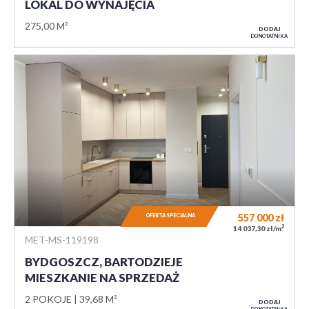
LOKAL DO WYNAJĘCIA
275,00 M²
DODAJ
DO NOTATNIKA
557 000
zł
OFERTA SPECJALNA
2
14 037,30 zł/m
MET-MS-119198
BYDGOSZCZ, BARTODZIEJE
MIESZKANIE NA SPRZEDAŻ
2 POKOJE
39,68 M²
DODAJ