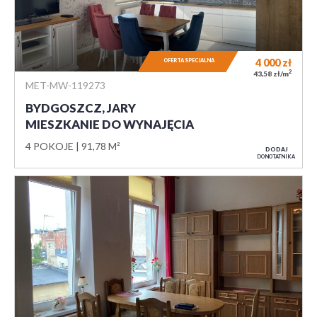
4 000
zł
OFERTA SPECJALNA
2
43,58 zł/m
MET-MW-119273
BYDGOSZCZ, JARY
MIESZKANIE DO WYNAJĘCIA
4 POKOJE
91,78 M²
DODAJ
DO NOTATNIKA