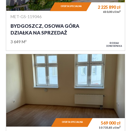
2 225 890
zł
OFERTA SPECJALNA
2
610,00 zł/m
MET-GS-119046
BYDGOSZCZ, OSOWA GÓRA
DZIAŁKA NA SPRZEDAŻ
3 649 M²
DODAJ
DO NOTATNIKA
569 000
zł
OFERTA SPECJALNA
2
10 735,85 zł/m