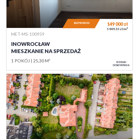
149 000
zł
BEZ PROWIZJI
2
5 889,33 zł/m
MET-MS-100959
INOWROCŁAW
MIESZKANIE NA SPRZEDAŻ
1 POKÓJ
25,30 M²
DODAJ
DO NOTATNIKA