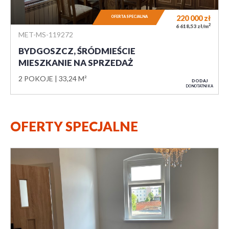
220 000
zł
OFERTA SPECJALNA
2
6 618,53 zł/m
MET-MS-119272
BYDGOSZCZ, ŚRÓDMIEŚCIE
MIESZKANIE NA SPRZEDAŻ
2 POKOJE
33,24 M²
DODAJ
DO NOTATNIKA
OFERTY SPECJALNE