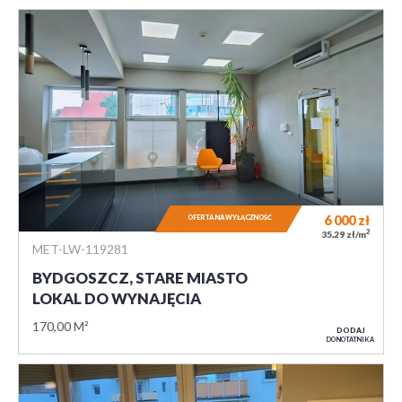
6 000
zł
OFERTA NA WYŁĄCZNOŚĆ
2
35,29 zł/m
MET-LW-119281
BYDGOSZCZ, STARE MIASTO
LOKAL DO WYNAJĘCIA
170,00 M²
DODAJ
DO NOTATNIKA