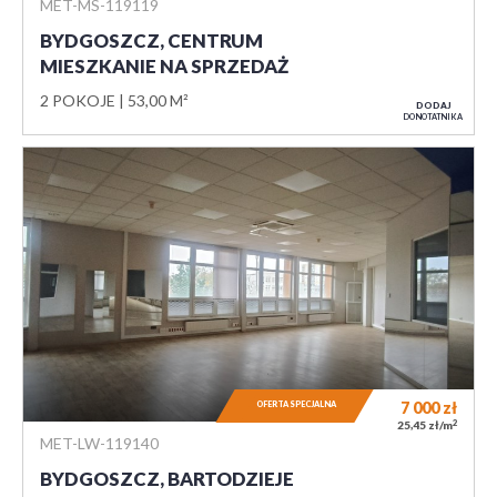
MET-MS-119119
BYDGOSZCZ, CENTRUM
MIESZKANIE NA SPRZEDAŻ
2 POKOJE
53,00 M²
DODAJ
DO NOTATNIKA
7 000
zł
OFERTA SPECJALNA
2
25,45 zł/m
MET-LW-119140
BYDGOSZCZ, BARTODZIEJE