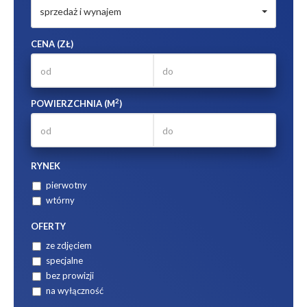
sprzedaż i wynajem
CENA (ZŁ)
2
POWIERZCHNIA (M
)
RYNEK
pierwotny
wtórny
OFERTY
ze zdjęciem
specjalne
bez prowizji
na wyłączność