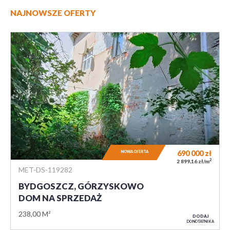
NAJNOWSZE OFERTY
690 000
zł
NOWA OFERTA
2
2 899,16 zł/m
MET-DS-119282
BYDGOSZCZ, GÓRZYSKOWO
DOM NA SPRZEDAŻ
238,00 M²
DODAJ
DO NOTATNIKA