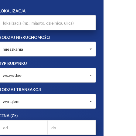
LOKALIZACJA
RODZAJ NIERUCHOMOŚCI
mieszkania
TYP BUDYNKU
wszystkie
RODZAJ TRANSAKCJI
wynajem
CENA (ZŁ)