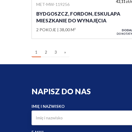
42,11 zł
MET-MW-119256
BYDGOSZCZ, FORDON, ESKULAPA
MIESZKANIE DO WYNAJĘCIA
2 POKOJE
38,00 M²
DODA
DO NOTAT
1
2
3
»
NAPISZ DO NAS
IMIĘ I NAZWISKO