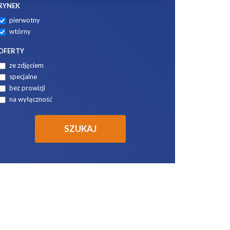
RYNEK
pierwotny
wtórny
OFERTY
ze zdjęciem
specjalne
bez prowizji
na wyłączność