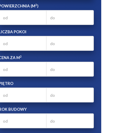
2
POWIERZCHNIA (M
)
LICZBA POKOI
2
CENA ZA M
PIĘTRO
ROK BUDOWY