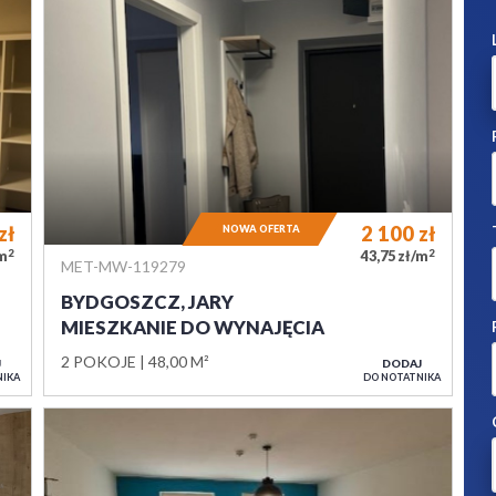
zł
2 100
zł
NOWA OFERTA
2
2
/m
43,75 zł/m
MET-MW-119279
BYDGOSZCZ, JARY
MIESZKANIE DO WYNAJĘCIA
2 POKOJE
48,00 M²
J
DODAJ
NIKA
DO NOTATNIKA