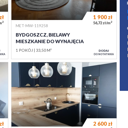
zł
1 900
zł
2
2
/m
56,72 zł/m
MET-MW-119258
BYDGOSZCZ, BIELAWY
MIESZKANIE DO WYNAJĘCIA
1 POKÓJ
33,50 M²
J
DODAJ
NIKA
DO NOTATNIKA
zł
2 600
zł