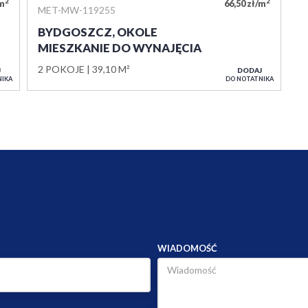
2
2
/m
66,50 zł/m
MET-MW-119255
BYDGOSZCZ, OKOLE
MIESZKANIE DO WYNAJĘCIA
2 POKOJE
39,10 M²
J
DODAJ
NIKA
DO NOTATNIKA
WIADOMOŚĆ