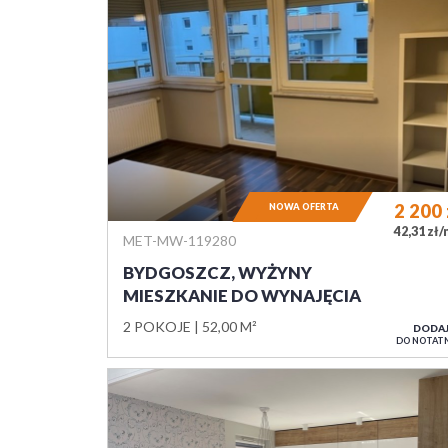
2 200
NOWA OFERTA
42,31 zł
MET-MW-119280
BYDGOSZCZ, WYŻYNY
MIESZKANIE DO WYNAJĘCIA
2 POKOJE
52,00 M²
DODA
DO NOTAT