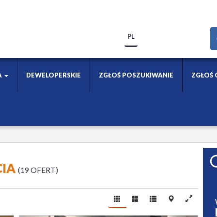
PL
A
DEWELOPERSKIE
ZGŁOŚ POSZUKIWANIE
ZGŁOŚ 
CIA
19 OFERT