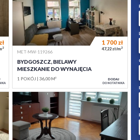
zł
1 700
zł
2
2
/m
47,22 zł/m
MET-MW-119266
BYDGOSZCZ, BIELAWY
MIESZKANIE DO WYNAJĘCIA
1 POKÓJ
36,00 M²
J
DODAJ
NIKA
DO NOTATNIKA