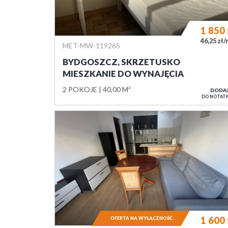
1 850
46,25 zł
MET-MW-119265
BYDGOSZCZ, SKRZETUSKO
MIESZKANIE DO WYNAJĘCIA
2 POKOJE
40,00 M²
DODA
DO NOTAT
1 600
OFERTA NA WYŁĄCZNOŚĆ