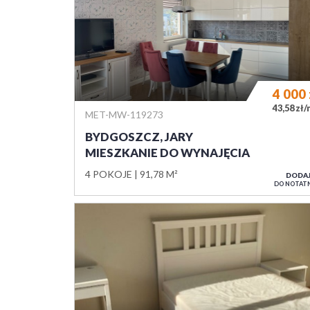
4 000
43,58 zł
MET-MW-119273
BYDGOSZCZ, JARY
MIESZKANIE DO WYNAJĘCIA
4 POKOJE
91,78 M²
DODA
DO NOTAT