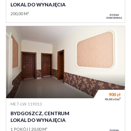
LOKAL DO WYNAJĘCIA
200,00 M²
DODAJ
DO NOTATNIKA
900
zł
2
45,00 zł/m
MET-LW-119013
BYDGOSZCZ, CENTRUM
LOKAL DO WYNAJĘCIA
1 POKÓJ
20,00 M²
DODAJ