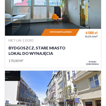
6 000
zł
OFERTA NA WYŁĄCZNOŚĆ
2
35,29 zł/m
MET-LW-119281
BYDGOSZCZ, STARE MIASTO
LOKAL DO WYNAJĘCIA
170,00 M²
DODAJ
DO NOTATNIKA