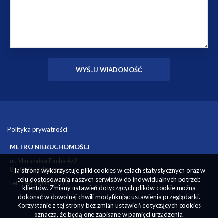
Polityka prywatności
METRO NIERUCHOMOŚCI
ul. Marszałka Focha 4/2
85-070 Bydgoszcz
Ta strona wykorzystuje pliki cookies w celach statystycznych oraz w
celu dostosowania naszych serwisów do indywidualnych potrzeb
tel.: +48 660517013
klientów. Zmiany ustawień dotyczących plików cookie można
dokonać w dowolnej chwili modyfikując ustawienia przeglądarki.
Korzystanie z tej strony bez zmian ustawień dotyczących cookies
oznacza, że będą one zapisane w pamięci urządzenia.