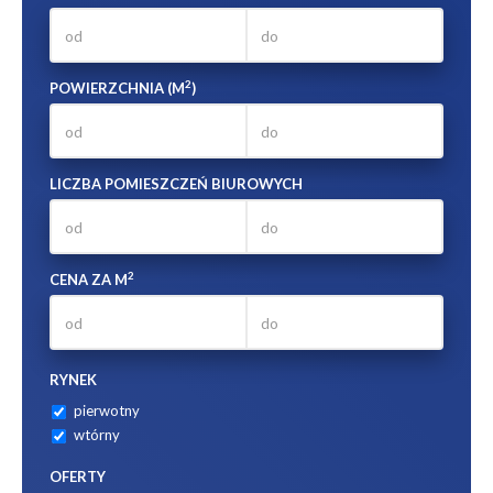
2
POWIERZCHNIA (M
)
LICZBA POMIESZCZEŃ BIUROWYCH
2
CENA ZA M
RYNEK
pierwotny
wtórny
OFERTY