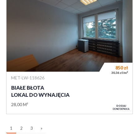
850
zł
2
30,36 zł/m
MET-LW-118626
BIAŁE BŁOTA
LOKAL DO WYNAJĘCIA
28,00 M²
DODAJ
DO NOTATNIKA
1
2
3
»