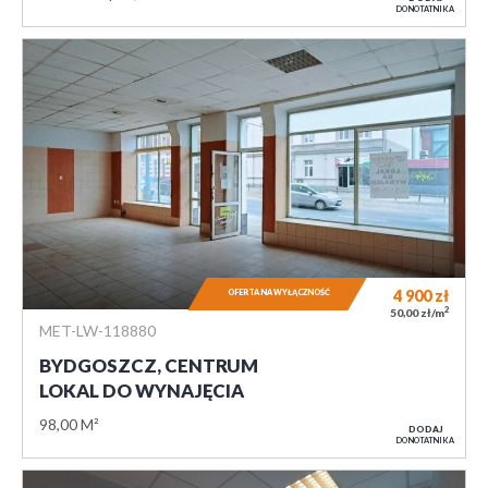
DO NOTATNIKA
4 900
zł
OFERTA NA WYŁĄCZNOŚĆ
2
50,00 zł/m
MET-LW-118880
BYDGOSZCZ, CENTRUM
LOKAL DO WYNAJĘCIA
98,00 M²
DODAJ
DO NOTATNIKA