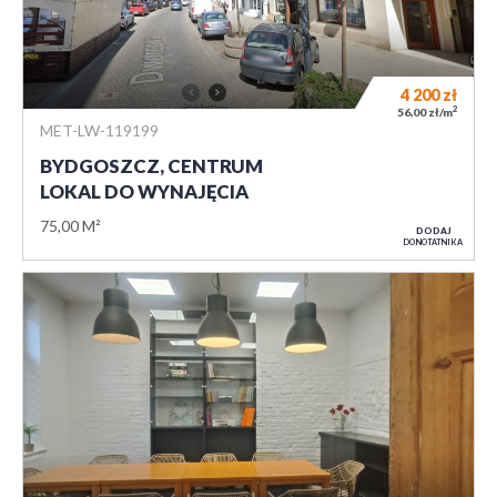
4 200
zł
2
56,00 zł/m
MET-LW-119199
BYDGOSZCZ, CENTRUM
LOKAL DO WYNAJĘCIA
75,00 M²
DODAJ
DO NOTATNIKA