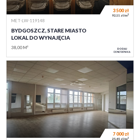
3 500
zł
2
92,11 zł/m
MET-LW-119148
BYDGOSZCZ, STARE MIASTO
LOKAL DO WYNAJĘCIA
38,00 M²
DODAJ
DO NOTATNIKA
7 000
zł
2
25,45 zł/m