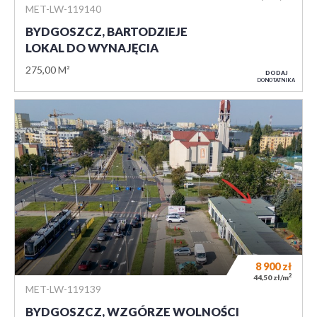
MET-LW-119140
BYDGOSZCZ, BARTODZIEJE
LOKAL DO WYNAJĘCIA
275,00 M²
DODAJ
DO NOTATNIKA
8 900
zł
2
44,50 zł/m
MET-LW-119139
BYDGOSZCZ, WZGÓRZE WOLNOŚCI