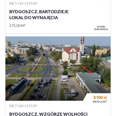
MET-LW-119140
BYDGOSZCZ, BARTODZIEJE
LOKAL DO WYNAJĘCIA
275,00 M²
DODAJ
DO NOTATNIKA
8 900
zł
2
44,50 zł/m
MET-LW-119139
BYDGOSZCZ, WZGÓRZE WOLNOŚCI