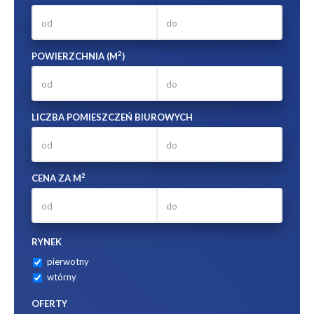
2
POWIERZCHNIA (M
)
LICZBA POMIESZCZEŃ BIUROWYCH
2
CENA ZA M
RYNEK
pierwotny
wtórny
OFERTY