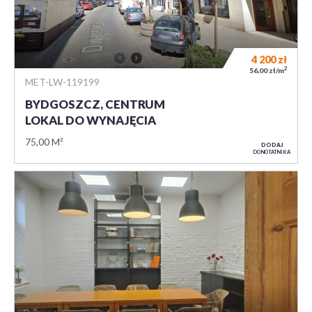
4 200
zł
2
56,00 zł/m
MET-LW-119199
BYDGOSZCZ, CENTRUM
LOKAL DO WYNAJĘCIA
75,00 M²
DODAJ
DO NOTATNIKA