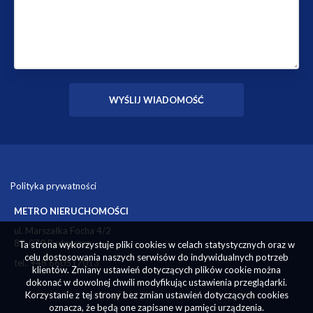
Polityka prywatności
METRO NIERUCHOMOŚCI
ul. Marszałka Focha 4/2
85-070 Bydgoszcz
Ta strona wykorzystuje pliki cookies w celach statystycznych oraz w
celu dostosowania naszych serwisów do indywidualnych potrzeb
tel.: +48 660517013
klientów. Zmiany ustawień dotyczących plików cookie można
dokonać w dowolnej chwili modyfikując ustawienia przeglądarki.
Korzystanie z tej strony bez zmian ustawień dotyczących cookies
oznacza, że będą one zapisane w pamięci urządzenia.