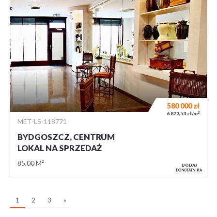
580 000
zł
2
6 823,53 zł/m
MET-LS-118771
BYDGOSZCZ, CENTRUM
LOKAL NA SPRZEDAŻ
85,00 M²
DODAJ
DO NOTATNIKA
1
2
3
»