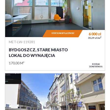
6 000
zł
OFERTA NA WYŁĄCZNOŚĆ
2
35,29 zł/m
MET-LW-119281
BYDGOSZCZ, STARE MIASTO
LOKAL DO WYNAJĘCIA
170,00 M²
DODAJ
DO NOTATNIKA