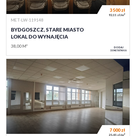
3 500
zł
2
92,11 zł/m
MET-LW-119148
BYDGOSZCZ, STARE MIASTO
LOKAL DO WYNAJĘCIA
38,00 M²
DODAJ
DO NOTATNIKA
7 000
zł
2
25,45 zł/m