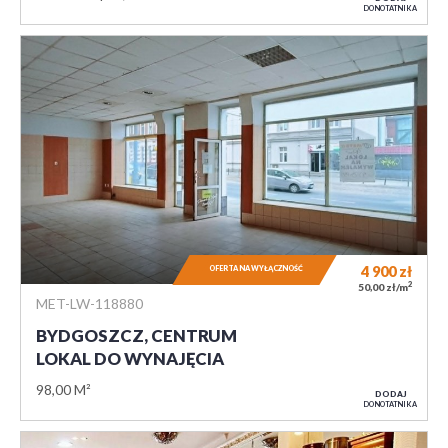
DO NOTATNIKA
4 900
zł
OFERTA NA WYŁĄCZNOŚĆ
2
50,00 zł/m
MET-LW-118880
BYDGOSZCZ, CENTRUM
LOKAL DO WYNAJĘCIA
98,00 M²
DODAJ
DO NOTATNIKA