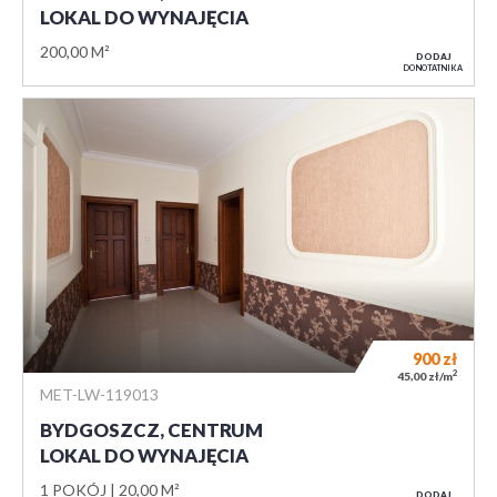
LOKAL DO WYNAJĘCIA
200,00 M²
DODAJ
DO NOTATNIKA
900
zł
2
45,00 zł/m
MET-LW-119013
BYDGOSZCZ, CENTRUM
LOKAL DO WYNAJĘCIA
1 POKÓJ
20,00 M²
DODAJ