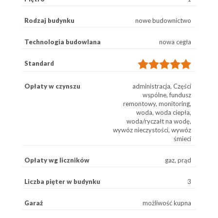
Rodzaj budynku
nowe budownictwo
Technologia budowlana
nowa cegła
Standard
Opłaty w czynszu
administracja, Części
wspólne, fundusz
remontowy, monitoring,
woda, woda ciepła,
woda/ryczałt na wodę,
wywóz nieczystości, wywóz
śmieci
Opłaty wg liczników
gaz, prąd
Liczba pięter w budynku
3
Garaż
możliwość kupna