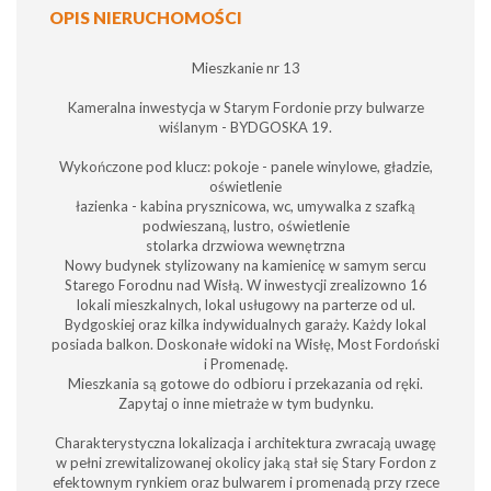
OPIS NIERUCHOMOŚCI
Mieszkanie nr 13
Kameralna inwestycja w Starym Fordonie przy bulwarze
wiślanym - BYDGOSKA 19.
Wykończone pod klucz: pokoje - panele winylowe, gładzie,
oświetlenie
łazienka - kabina prysznicowa, wc, umywalka z szafką
podwieszaną, lustro, oświetlenie
stolarka drzwiowa wewnętrzna
Nowy budynek stylizowany na kamienicę w samym sercu
Starego Forodnu nad Wisłą. W inwestycji zrealizowno 16
lokali mieszkalnych, lokal usługowy na parterze od ul.
Bydgoskiej oraz kilka indywidualnych garaży. Każdy lokal
posiada balkon. Doskonałe widoki na Wisłę, Most Fordoński
i Promenadę.
Mieszkania są gotowe do odbioru i przekazania od ręki.
Zapytaj o inne mietraże w tym budynku.
Charakterystyczna lokalizacja i architektura zwracają uwagę
w pełni zrewitalizowanej okolicy jaką stał się Stary Fordon z
efektownym rynkiem oraz bulwarem i promenadą przy rzece