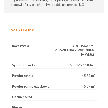
uzyskanych od właściciela, może podlegać aktualizacji i nie
stanowi oferty określonej w art. 66 i następnych K.C.
SZCZEGÓŁY
Inwestycja
BYDGOSKA 19 -
MIESZKANIA Z WIDOKIEM
NA WISŁĘ
Symbol oferty
MET-MS-118847
Powierzchnia
45,39 m²
Powierzchnia użytkowa
45,39 m²
Liczba pokoi
3
Piętro
1