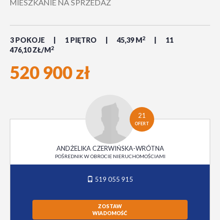
MIESZKANIE NA SPRZEDAŻ
2
3 POKOJE
1 PIĘTRO
45,39 M
11
2
476,10 ZŁ/M
520 900 zł
21
OFERT
ANDŻELIKA CZERWIŃSKA-WRÓTNA
POŚREDNIK W OBROCIE NIERUCHOMOŚCIAMI
519 055 915
ZOSTAW
WIADOMOŚĆ