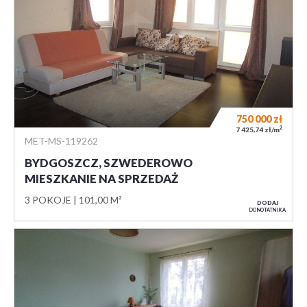
750 000
zł
2
7 425,74 zł/m
MET-MS-119262
BYDGOSZCZ, SZWEDEROWO
MIESZKANIE NA SPRZEDAŻ
3 POKOJE
101,00 M²
DODAJ
DO NOTATNIKA