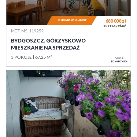
680 000
zł
OFERTA NA WYŁĄCZNOŚĆ
2
10 111,52 zł/m
MET-MS-119259
BYDGOSZCZ, GÓRZYSKOWO
MIESZKANIE NA SPRZEDAŻ
3 POKOJE
67,25 M²
DODAJ
DO NOTATNIKA