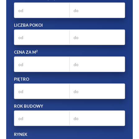
LICZBA POKOI
2
CENA ZA M
PIĘTRO
ROK BUDOWY
RYNEK