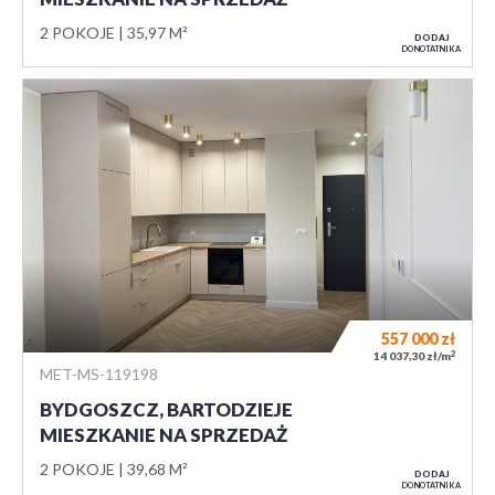
2 POKOJE
35,97 M²
DODAJ
DO NOTATNIKA
557 000
zł
2
14 037,30 zł/m
MET-MS-119198
BYDGOSZCZ, BARTODZIEJE
MIESZKANIE NA SPRZEDAŻ
2 POKOJE
39,68 M²
DODAJ
DO NOTATNIKA