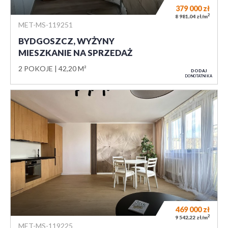
379 000
zł
2
8 981,04 zł/m
MET-MS-119251
BYDGOSZCZ, WYŻYNY
MIESZKANIE NA SPRZEDAŻ
2 POKOJE
42,20 M²
DODAJ
DO NOTATNIKA
469 000
zł
2
9 542,22 zł/m
MET-MS-119225