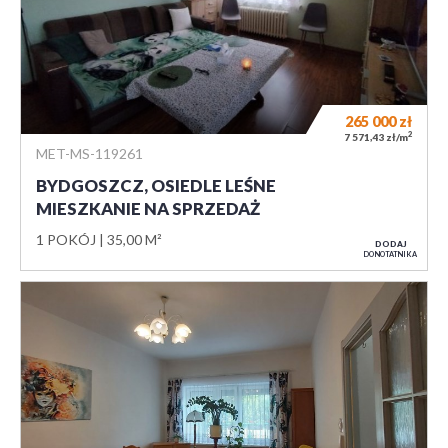
265 000
zł
2
7 571,43 zł/m
MET-MS-119261
BYDGOSZCZ, OSIEDLE LEŚNE
MIESZKANIE NA SPRZEDAŻ
1 POKÓJ
35,00 M²
DODAJ
DO NOTATNIKA