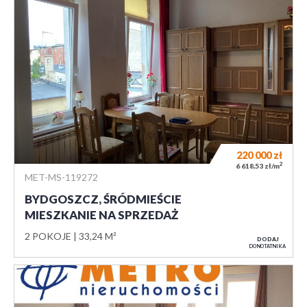
220 000
zł
2
6 618,53 zł/m
MET-MS-119272
BYDGOSZCZ, ŚRÓDMIEŚCIE
MIESZKANIE NA SPRZEDAŻ
2 POKOJE
33,24 M²
DODAJ
DO NOTATNIKA