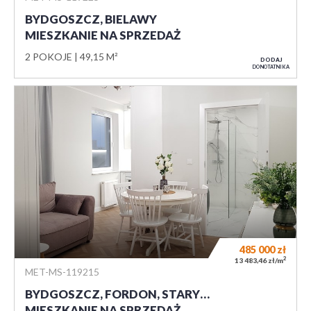
BYDGOSZCZ, BIELAWY
MIESZKANIE NA SPRZEDAŻ
2 POKOJE
49,15 M²
DODAJ
DO NOTATNIKA
485 000
zł
2
13 483,46 zł/m
MET-MS-119215
BYDGOSZCZ, FORDON, STARY…
MIESZKANIE NA SPRZEDAŻ