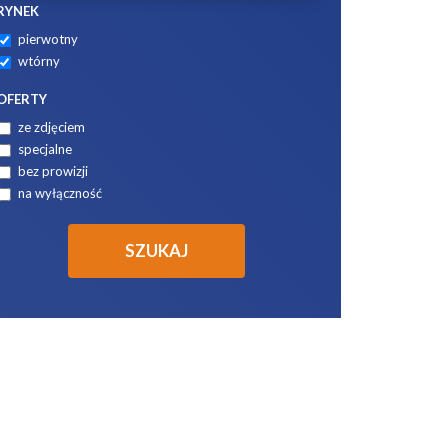
RYNEK
pierwotny
wtórny
OFERTY
ze zdjęciem
specjalne
bez prowizji
na wyłączność