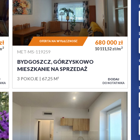
zł
680 000
zł
OFERTA NA WYŁĄCZNOŚĆ
2
2
/m
10 111,52 zł/m
MET-MS-119259
BYDGOSZCZ, GÓRZYSKOWO
MIESZKANIE NA SPRZEDAŻ
3 POKOJE
67,25 M²
J
DODAJ
NIKA
DO NOTATNIKA