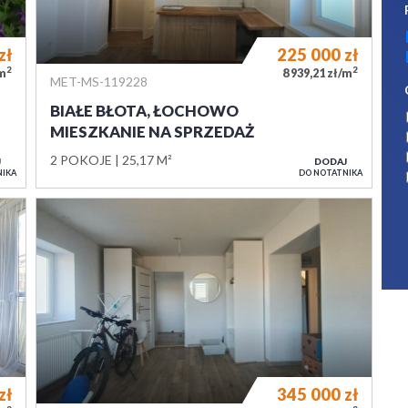
zł
225 000
zł
2
2
/m
8 939,21 zł/m
MET-MS-119228
BIAŁE BŁOTA, ŁOCHOWO
MIESZKANIE NA SPRZEDAŻ
2 POKOJE
25,17 M²
J
DODAJ
NIKA
DO NOTATNIKA
zł
345 000
zł