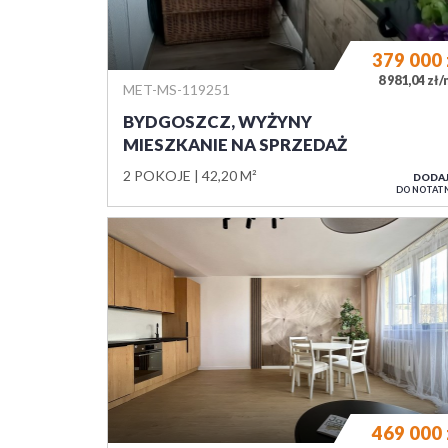
379 000
8 981,04 zł
MET-MS-119251
BYDGOSZCZ, WYŻYNY
MIESZKANIE NA SPRZEDAŻ
2 POKOJE
42,20 M²
DODA
DO NOTAT
469 000