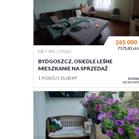
265 000
7 571,43 zł
MET-MS-119261
BYDGOSZCZ, OSIEDLE LEŚNE
MIESZKANIE NA SPRZEDAŻ
1 POKÓJ
35,00 M²
DODA
DO NOTAT