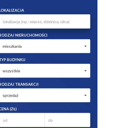
LOKALIZACJA
RODZAJ NIERUCHOMOŚCI
mieszkania
TYP BUDYNKU
wszystkie
RODZAJ TRANSAKCJI
sprzedaż
CENA (ZŁ)