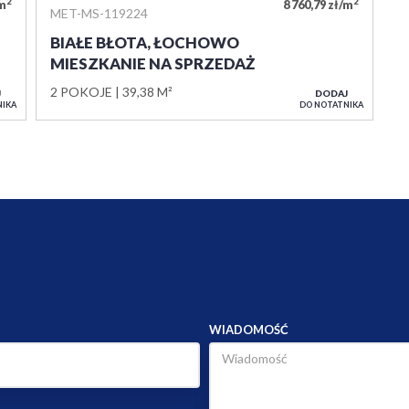
2
2
/m
8 760,79 zł/m
MET-MS-119224
BIAŁE BŁOTA, ŁOCHOWO
MIESZKANIE NA SPRZEDAŻ
2 POKOJE
39,38 M²
J
DODAJ
NIKA
DO NOTATNIKA
WIADOMOŚĆ