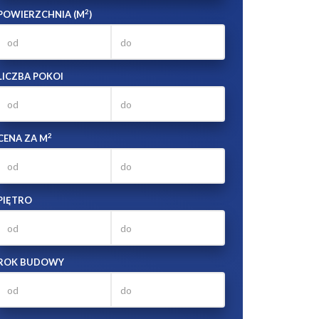
2
POWIERZCHNIA (M
)
LICZBA POKOI
2
CENA ZA M
PIĘTRO
ROK BUDOWY