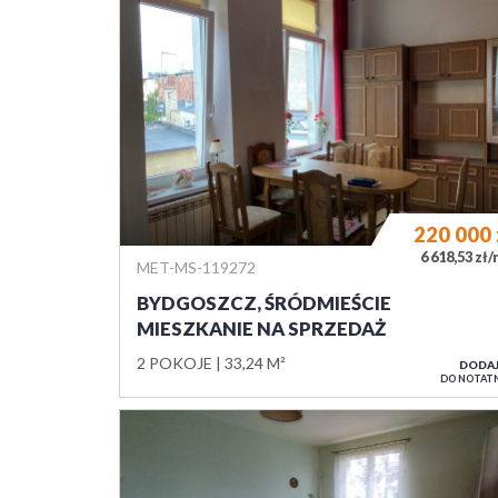
220 000
6 618,53 zł
MET-MS-119272
BYDGOSZCZ, ŚRÓDMIEŚCIE
MIESZKANIE NA SPRZEDAŻ
2 POKOJE
33,24 M²
DODA
DO NOTAT