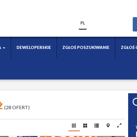
PL
A
DEWELOPERSKIE
ZGŁOŚ POSZUKIWANIE
ZGŁOŚ 
Ż
28 OFERT