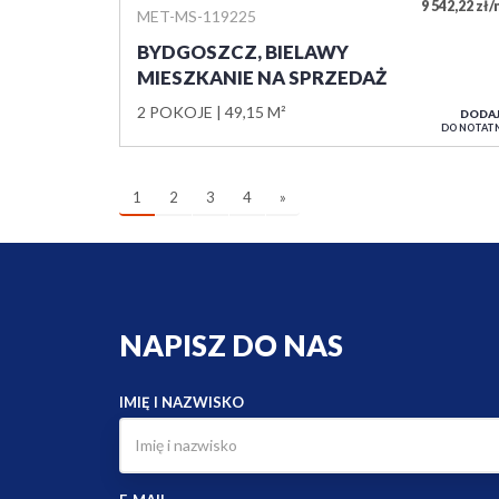
9 542,22 zł
MET-MS-119225
BYDGOSZCZ, BIELAWY
MIESZKANIE NA SPRZEDAŻ
2 POKOJE
49,15 M²
DODA
DO NOTAT
1
2
3
4
»
NAPISZ DO NAS
IMIĘ I NAZWISKO