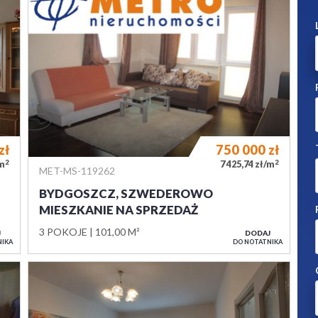
zł
750 000
zł
2
2
/m
7 425,74 zł/m
MET-MS-119262
BYDGOSZCZ, SZWEDEROWO
MIESZKANIE NA SPRZEDAŻ
3 POKOJE
101,00 M²
J
DODAJ
NIKA
DO NOTATNIKA