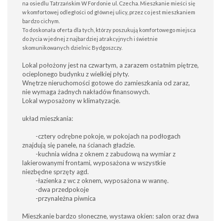
na osiedlu Tatrzańskim W Fordonie ul. Czecha. Mieszkanie mieści się
w komfortowej odległości od głównej ulicy, przez co jest mieszkaniem
bardzo cichym.
To doskonała oferta dla tych, którzy poszukują komfortowego miejsca
do życia w jednej z najbardziej atrakcyjnych i świetnie
skomunikowanych dzielnic Bydgoszczy.
Lokal położony jest na czwartym, a zarazem ostatnim piętrze,
ocieplonego budynku z wielkiej płyty.
Wnętrze nieruchomości gotowe do zamieszkania od zaraz,
nie wymaga żadnych nakładów finansowych.
Lokal wyposażony w klimatyzacje.
układ mieszkania:
-cztery odrębne pokoje, w pokojach na podłogach
znajdują się panele, na ścianach gładzie.
-kuchnia widna z oknem z zabudową na wymiar z
lakierowanymi frontami, wyposażona w wszystkie
niezbędne sprzęty agd.
-łazienka z wc z oknem, wyposażona w wannę.
-dwa przedpokoje
-przynależna piwnica
Mieszkanie bardzo słoneczne, wystawa okien: salon oraz dwa