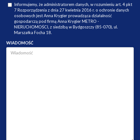
Informujemy, że administratorem danych, w rozumieniu art. 4 pkt
7 Rozporządzenia z dnia 27 kwietnia 2016 r. o ochronie danych
osobowych jest Anna Krygier prowadząca działalność
gospodarczą pod firmą Anna Krygier METRO -
NIERUCHOMOŚCI, z siedzibą w Bydgoszczy (85-070), ul.
Marszałka Focha 18.
WIADOMOŚĆ