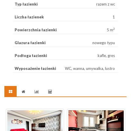
Typ łazienki
razem z wc
Liczba łazienek
1
2
Powierzchnia łazienki
5 m
Glazura łazienki
nowego typu
Podłoga łazienki
kafle, gres
Wyposażenie łazienki
WC, wanna, umywalka, lustro