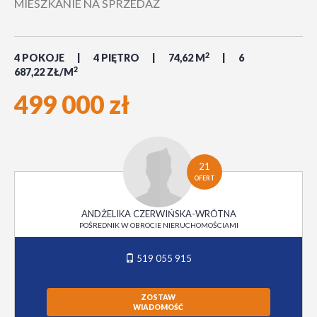
MIESZKANIE NA SPRZEDAŻ
2
4 POKOJE
4 PIĘTRO
74,62 M
6
2
687,22 ZŁ/M
499 000 zł
21
OFERT
ANDŻELIKA CZERWIŃSKA-WRÓTNA
POŚREDNIK W OBROCIE NIERUCHOMOŚCIAMI
519 055 915
ZOSTAW
WIADOMOŚĆ