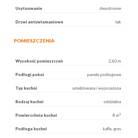
Usytuowanie
dwustronne
Drzwi antywłamaniowe
tak
POMIESZCZENIA
Wysokość pomieszczeń
2,60 m
Podłogi pokoi
panele podłogowe
Typ kuchni
umeblowana i wyposażona
Rodzaj kuchni
oddzielna
2
Powierzchnia kuchni
8 m
Podłoga kuchni
kafle, gres