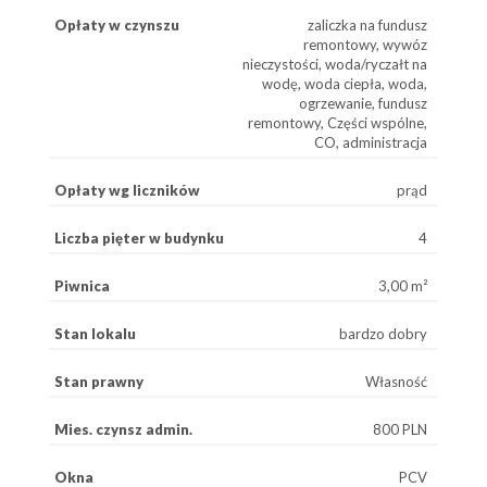
Opłaty w czynszu
zaliczka na fundusz
remontowy, wywóz
nieczystości, woda/ryczałt na
wodę, woda ciepła, woda,
ogrzewanie, fundusz
remontowy, Części wspólne,
CO, administracja
Opłaty wg liczników
prąd
Liczba pięter w budynku
4
Piwnica
3,00 m²
Stan lokalu
bardzo dobry
Stan prawny
Własność
Mies. czynsz admin.
800 PLN
Okna
PCV