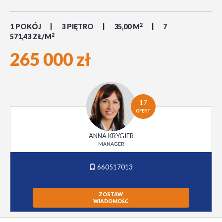
2
1 POKÓJ
3 PIĘTRO
35,00 M
7
2
571,43 ZŁ/M
265 000 zł
17
OFERT
ANNA KRYGIER
MANAGER
660517013
ZOSTAW
WIADOMOŚĆ