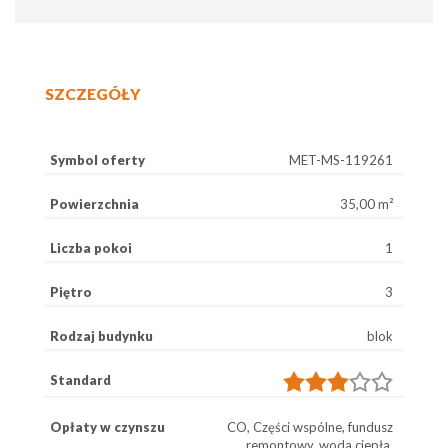
SZCZEGÓŁY
Symbol oferty
MET-MS-119261
Powierzchnia
35,00 m²
Liczba pokoi
1
Piętro
3
Rodzaj budynku
blok
Standard
Opłaty w czynszu
CO, Części wspólne, fundusz
remontowy, woda ciepła,