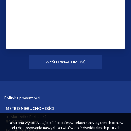
Polityka prywatności
METRO NIERUCHOMOŚCI
ul. Marszałka Focha 4/2
85-070 Bydgoszcz
Ta strona wykorzystuje pliki cookies w celach statystycznych oraz w
celu dostosowania naszych serwisów do indywidualnych potrzeb
tel.: +48 660517013