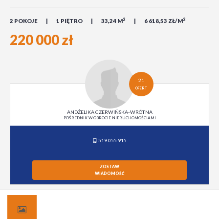
2
2
2 POKOJE
1 PIĘTRO
33,24 M
6 618,53 ZŁ/M
220 000 zł
21
OFERT
ANDŻELIKA CZERWIŃSKA-WRÓTNA
POŚREDNIK W OBROCIE NIERUCHOMOŚCIAMI
519 055 915
ZOSTAW
WIADOMOŚĆ