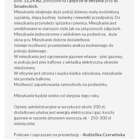
pow.
33,24 m2
, położone na
I piętrze
w oficynie
przy
ul.
Śniadeckich.
Mieszkanie obejmuje duży pokój dzienny małą wydzieloną
sypialnię, ślepą kuchnię łazienkę i niewielki przedpokój. Do
mieszkania przynależy spiżarka i piwnica. Mieszkanie jest
umeblowane w starszym stylu jak na załączonych zdjęciach.
Mieszkanie jednostronne z widokiem na podwórze, duże
okna pcv. Mieszkanie dobrze doświetlone.
Istnieje możliwość przeniesienia aneksu kuchennego do
pokoju dziennego.
W mieszkaniu jest ogrzewanie gazowe własne - piec gazowy,
w pokoju jest piec kaflowy z wkładką elektryczną obecnie
nieużywany.
W oficynie jest stroma i wąska klatka schodowa, mieszkanie
nie posiada balkonu.
Możliwość zaparkowania samochodu na podwórku.
Mieszkanie będzie wolne od sierpnia tego roku.
Opłaty administracyjne w wysokości około 200 zł,
dodatkowo płatna jest energia elektryczna i gaz, koszty
gazowe w sezonie zimowym wynoszą ok - 250-300 zł
miesięcznie.
Polecam i zapraszam na prezentację -
Andżelika Czerwińska