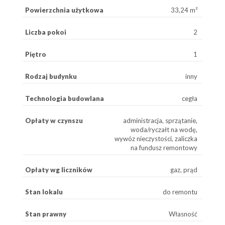
Powierzchnia użytkowa
33,24 m²
Liczba pokoi
2
Piętro
1
Rodzaj budynku
inny
Technologia budowlana
cegła
Opłaty w czynszu
administracja, sprzątanie,
woda/ryczałt na wodę,
wywóz nieczystości, zaliczka
na fundusz remontowy
Opłaty wg liczników
gaz, prąd
Stan lokalu
do remontu
Stan prawny
Własność