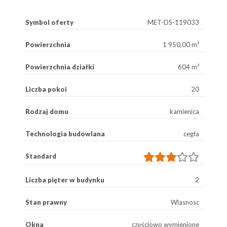
Symbol oferty
MET-DS-119033
Powierzchnia
1 950,00 m²
Powierzchnia działki
604 m²
Liczba pokoi
20
Rodzaj domu
kamienica
Technologia budowlana
cegła
Standard
Liczba pięter w budynku
2
Stan prawny
Wlasnosc
Okna
częściowo wymienione