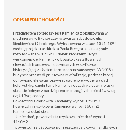
OPIS NIERUCHOMOŚCI
Przedmiotem sprzedaży jest Kamienica zlokalizowana w
śródmieściu w Bydgoszczy, w zwartej zabudowie ulic
Sienkiewicza i Chrobrego. Wybudowana w latach 1891-1892
według projektu architekta Paula Bresgotta, a następnie
rozbudowana w 1912r. Budynek reprezentuje typ
wielkomiejskiej kamienicy o bogato ukształtowanych
elewacjach frontowych, utrzymanych w stylistyce
historyzującej z użyciem form neorenesansowych. W 2019 r
budynek przeszedł gruntowną rewitalizację, podczas której
odnowiono elewację, przywracając jej pierwotny wygląd i
kolorystykę, dzięki temu kamienica odzyskała dawny blask i
stała się jednym z bardziej reprezentacyjnych obiektów w tej
części Bydgoszczy.
Powierzchnia całkowita Kamienicy wynosi 1950m2
Powierzchnia użytkowa Kamienicy wynosi 1607m2
Kamienica skład się z:
- 9 mieszkań, powierzchnia użytkowa mieszkań wynosi
1140m2
- powierzchnia użytkowa pomieszczeń usługowo-handlowych