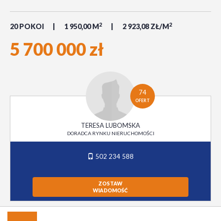
2
2
20 POKOI
1 950,00 M
2 923,08 ZŁ/M
5 700 000 zł
74
OFERT
TERESA LUBOMSKA
DORADCA RYNKU NIERUCHOMOŚCI
502 234 588
ZOSTAW
WIADOMOŚĆ