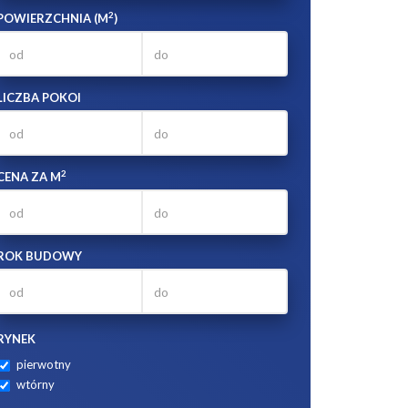
2
POWIERZCHNIA (M
)
LICZBA POKOI
2
CENA ZA M
ROK BUDOWY
RYNEK
pierwotny
wtórny