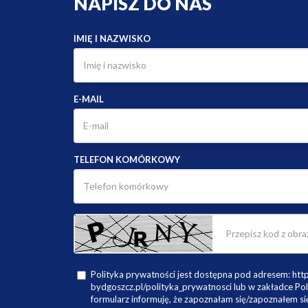
E-MAIL
TELEFON KOMÓRKOWY
Polityka prywatności jest dostępna pod adresem: ht
bydgoszcz.pl/polityka_prywatnosci lub w zakładce Pol
formularz informuję, że zapoznałam się/zapoznałem się
Informujemy, że administratorem danych, w rozumieniu
27 kwietnia 2016 r. o ochronie danych osobowych je
działalność gospodarczą pod firmą Anna Krygier ME
Bydgoszczy (85-070), ul. Marszałka Focha 18.