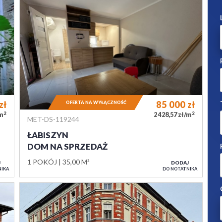
zł
85 000
zł
OFERTA NA WYŁĄCZNOŚĆ
2
2
/m
2 428,57 zł/m
MET-DS-119244
ŁABISZYN
DOM NA SPRZEDAŻ
1 POKÓJ
35,00 M²
J
DODAJ
NIKA
DO NOTATNIKA