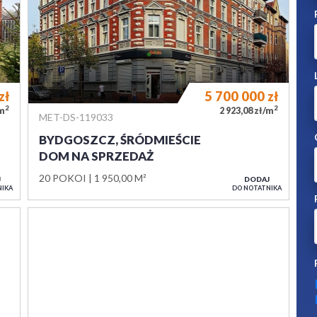
zł
5 700 000
zł
2
2
/m
2 923,08 zł/m
MET-DS-119033
BYDGOSZCZ, ŚRÓDMIEŚCIE
DOM NA SPRZEDAŻ
20 POKOI
1 950,00 M²
J
DODAJ
NIKA
DO NOTATNIKA
zł
448 000
zł
2
2
/m
734,43 zł/m
MET-DS-118895
PRUSZCZ
DOM NA SPRZEDAŻ
6 POKOI
610,00 M²
J
DODAJ
NIKA
DO NOTATNIKA