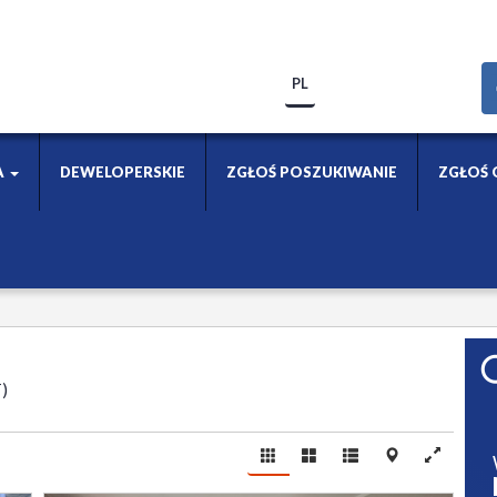
PL
A
DEWELOPERSKIE
ZGŁOŚ POSZUKIWANIE
ZGŁOŚ 
T