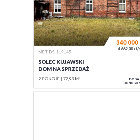
340 000
4 662,00 zł
MET-DS-119145
SOLEC KUJAWSKI
DOM NA SPRZEDAŻ
2 POKOJE
72,93 M²
DODA
DO NOTAT
770 000
4 967,74 zł
MET-DS-118925
BIAŁE BŁOTA, ŁOCHOWO
DOM NA SPRZEDAŻ
4 POKOJE
155,00 M²
DODA
DO NOTAT