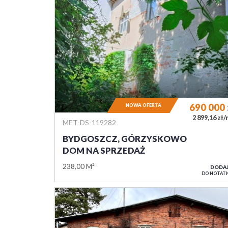
690 000
NOWA OFERTA
2 899,16 zł
MET-DS-119282
BYDGOSZCZ, GÓRZYSKOWO
DOM NA SPRZEDAŻ
238,00 M²
DODA
DO NOTAT