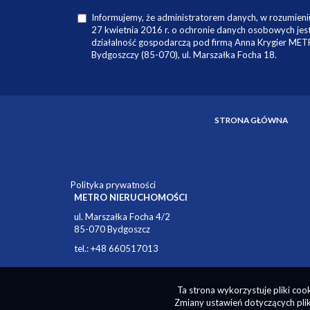
STRONA GŁÓWNA
Polityka prywatności
METRO NIERUCHOMOŚCI
ul. Marszałka Focha 4/2
85-070 Bydgoszcz
tel.: +48 660517013
Program dla biur nieruchomości
Galactica Virgo
Ta strona wykorzystuje pliki co
Zmiany ustawień dotyczących plik