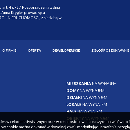
O FIRMIE
OFERTA
DEWELOPERSKIE
ZGŁOŚ POSZUKIWANIE
MIESZKANIA
NA WYNAJEM
DOMY
NA WYNAJEM
DZIAŁKI
NA WYNAJEM
LOKALE
NA WYNAJEM
HALE
NA WYNAJEM
OBIEKTY
NA WYNAJEM
okies w celach statystycznych oraz w celu dostosowania naszych serwisów do 
ów cookie można dokonać w dowolnej chwili modyfikując ustawienia przegląda