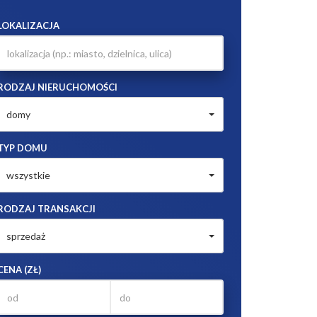
LOKALIZACJA
RODZAJ NIERUCHOMOŚCI
domy
TYP DOMU
wszystkie
RODZAJ TRANSAKCJI
sprzedaż
CENA (ZŁ)