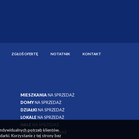
ZGŁOŚ OFERTĘ
NOTATNIK
KONTAKT
MIESZKANIA
NA SPRZEDAŻ
DOMY
NA SPRZEDAŻ
DZIAŁKI
NA SPRZEDAŻ
LOKALE
NA SPRZEDAŻ
HALE
NA SPRZEDAŻ
OBIEKTY
NA SPRZEDAŻ
indywidualnych potrzeb klientów.
rki. Korzystanie z tej strony bez