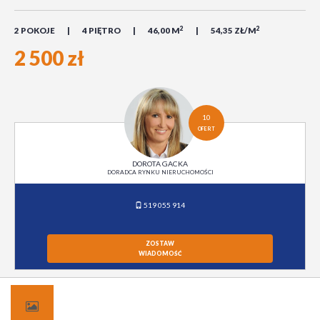
2
2
2 POKOJE
4 PIĘTRO
46,00 M
54,35 ZŁ/M
2 500 zł
10
OFERT
DOROTA GACKA
DORADCA RYNKU NIERUCHOMOŚCI
519 055 914
ZOSTAW
WIADOMOŚĆ