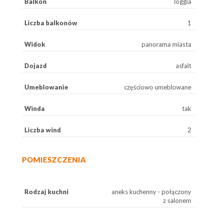
Balkon
loggia
Liczba balkonów
1
Widok
panorama miasta
Dojazd
asfalt
Umeblowanie
częściowo umeblowane
Winda
tak
Liczba wind
2
POMIESZCZENIA
Rodzaj kuchni
aneks kuchenny - połączony
z salonem