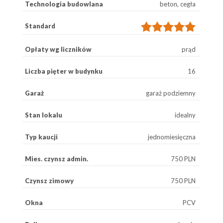
Technologia budowlana
beton, cegła
Standard
Opłaty wg liczników
prąd
Liczba pięter w budynku
16
Garaż
garaż podziemny
Stan lokalu
idealny
Typ kaucji
jednomiesięczna
Mies. czynsz admin.
750 PLN
Czynsz zimowy
750 PLN
Okna
PCV