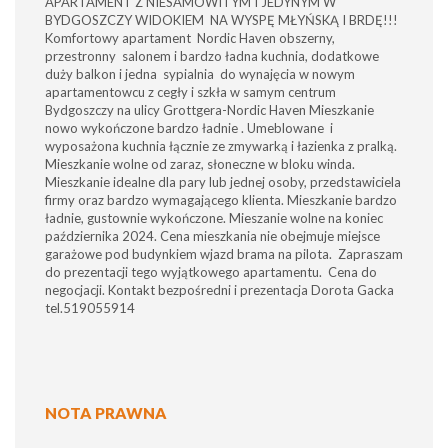
APARTAMENT Z NIESAMOWITYM I JEDYNYM W
BYDGOSZCZY WIDOKIEM NA WYSPĘ MŁYŃSKĄ I BRDĘ!!!
Komfortowy apartament Nordic Haven obszerny,
przestronny salonem i bardzo ładna kuchnia, dodatkowe
duży balkon i jedna sypialnia do wynajęcia w nowym
apartamentowcu z cegły i szkła w samym centrum
Bydgoszczy na ulicy Grottgera-Nordic Haven Mieszkanie
nowo wykończone bardzo ładnie . Umeblowane i
wyposażona kuchnia łącznie ze zmywarką i łazienka z pralką.
Mieszkanie wolne od zaraz, słoneczne w bloku winda.
Mieszkanie idealne dla pary lub jednej osoby, przedstawiciela
firmy oraz bardzo wymagającego klienta. Mieszkanie bardzo
ładnie, gustownie wykończone. Mieszanie wolne na koniec
października 2024. Cena mieszkania nie obejmuje miejsce
garażowe pod budynkiem wjazd brama na pilota. Zapraszam
do prezentacji tego wyjątkowego apartamentu. Cena do
negocjacji. Kontakt bezpośredni i prezentacja Dorota Gacka
tel.519055914
NOTA PRAWNA