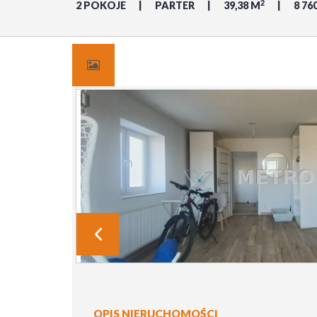
2
2 POKOJE
PARTER
39,38 M
8 76
OPIS NIERUCHOMOŚCI