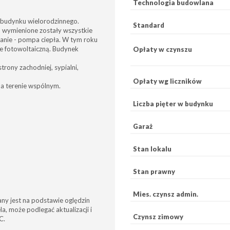
Technologia budowlana
 budynku wielorodzinnego.
Standard
 wymienione zostały wszystkie
anie - pompa ciepła. W tym roku
e fotowoltaiczną. Budynek
Opłaty w czynszu
trony zachodniej, sypialni,
Opłaty wg liczników
na terenie wspólnym.
Liczba pięter w budynku
Garaż
Stan lokalu
Stan prawny
Mies. czynsz admin.
any jest na podstawie oględzin
a, może podlegać aktualizacji i
Czynsz zimowy
C.