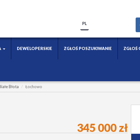
PL
A
DEWELOPERSKIE
ZGŁOŚ POSZUKIWANIE
ZGŁOŚ 
Białe Błota
Łochowo
345 000 zł