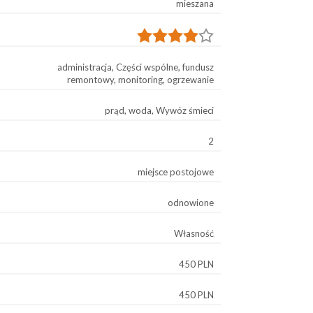
mieszana
administracja, Części wspólne, fundusz
remontowy, monitoring, ogrzewanie
prąd, woda, Wywóz śmieci
2
miejsce postojowe
odnowione
Własność
450 PLN
450 PLN