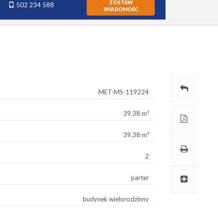
ZOSTAW
502 234 588
WIADOMOŚĆ
MET-MS-119224
39,38 m²
39,38 m²
2
parter
budynek wielorodzinny