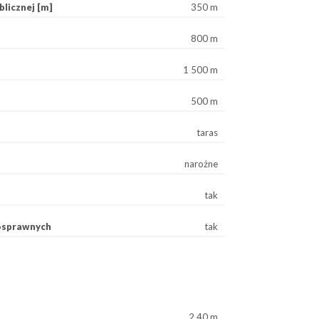
licznej [m]
350 m
800 m
1 500 m
500 m
taras
narożne
tak
osprawnych
tak
2,40 m