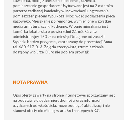
kawalerka, pokój z aneksem kuchennym, łazienka,
pomieszczenie gospodarcze. Usytuowane jest na 2 ostatnim
parterze zadbanej kamienicy w Inowrocławiu, ogrzewanie
pomieszczeń piecem typu koza. Możliwość podłączenia pieca
gazowego. Mieszkanie po remoncie, wymienione wszystkie
media armatura, szafki kuchenne. W cenie mieszkania jest
komórka lokatorska o powierzchni 2,1 m2. Czynsz
administracyjny 150 zł. na miesiąc Dostępne od zaraz!!
Sąsiedzi bardzo przyjemni, zapraszamy do prezentacji Anna
tel. 660-517-013. Zdjęcia rzeczywiste, rzut mieszkania
dostępny w biurze. Biuro nie pobiera prowizji!
NOTA PRAWNA
Opis oferty zawarty na stronie internetowej sporządzany jest
na podstawie oględzin nieruchomości oraz informacji
uzyskanych od właściciela, może podlegać aktualizacji i nie
stanowi oferty określonej w art. 66 i następnych K.C.