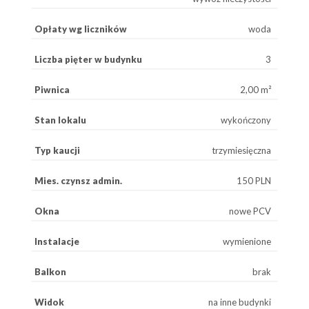
Opłaty wg liczników
woda
Liczba pięter w budynku
3
Piwnica
2,00 m²
Stan lokalu
wykończony
Typ kaucji
trzymiesięczna
Mies. czynsz admin.
150 PLN
Okna
nowe PCV
Instalacje
wymienione
Balkon
brak
Widok
na inne budynki