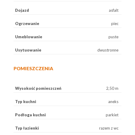
Dojazd
asfalt
Ogrzewanie
piec
Umeblowanie
puste
Usytuowanie
dwustronne
POMIESZCZENIA
Wysokość pomieszczeń
2,50 m
Typ kuchni
aneks
Podłoga kuchni
parkiet
Typ łazienki
razem z wc