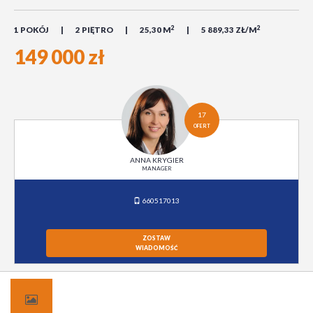
2
2
1 POKÓJ
2 PIĘTRO
25,30 M
5 889,33 ZŁ/M
149 000 zł
17
OFERT
ANNA KRYGIER
MANAGER
660517013
ZOSTAW
WIADOMOŚĆ