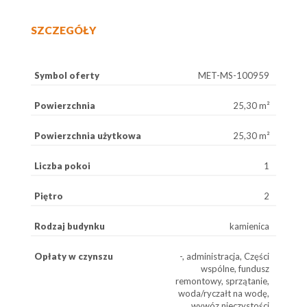
SZCZEGÓŁY
Symbol oferty
MET-MS-100959
Powierzchnia
25,30 m²
Powierzchnia użytkowa
25,30 m²
Liczba pokoi
1
Piętro
2
Rodzaj budynku
kamienica
Opłaty w czynszu
-, administracja, Części
wspólne, fundusz
remontowy, sprzątanie,
woda/ryczałt na wodę,
wywóz nieczystości