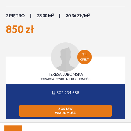
2
2
2 PIĘTRO
28,00 M
30,36 ZŁ/M
850 zł
74
OFERT
TERESA LUBOMSKA
DORADCA RYNKU NIERUCHOMOŚCI
502 234 588
ZOSTAW
WIADOMOŚĆ