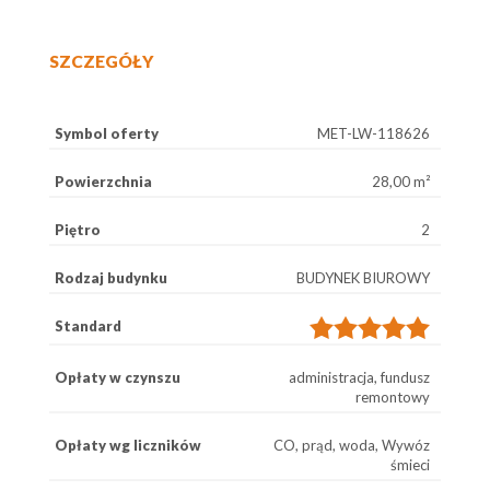
SZCZEGÓŁY
Symbol oferty
MET-LW-118626
Powierzchnia
28,00 m²
Piętro
2
Rodzaj budynku
BUDYNEK BIUROWY
Standard
Opłaty w czynszu
administracja, fundusz
remontowy
Opłaty wg liczników
CO, prąd, woda, Wywóz
śmieci