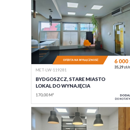
6 000
OFERTA NA WYŁĄCZNOŚĆ
35,29 zł
MET-LW-119281
BYDGOSZCZ, STARE MIASTO
LOKAL DO WYNAJĘCIA
170,00 M²
DODA
DO NOTAT