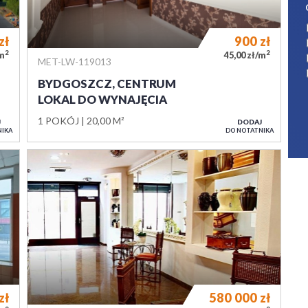
zł
900
zł
2
2
/m
45,00 zł/m
MET-LW-119013
BYDGOSZCZ, CENTRUM
LOKAL DO WYNAJĘCIA
1 POKÓJ
20,00 M²
J
DODAJ
NIKA
DO NOTATNIKA
zł
580 000
zł