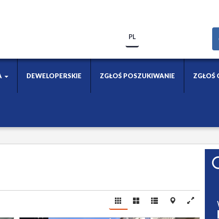
PL
A
DEWELOPERSKIE
ZGŁOŚ POSZUKIWANIE
ZGŁOŚ 