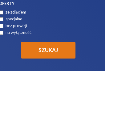
OFERTY
ze zdjęciem
specjalne
bez prowizji
na wyłączność