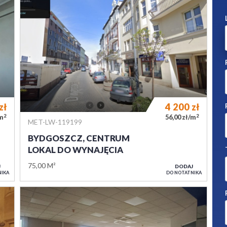
zł
4 200
zł
2
2
/m
56,00 zł/m
MET-LW-119199
BYDGOSZCZ, CENTRUM
LOKAL DO WYNAJĘCIA
75,00 M²
J
DODAJ
NIKA
DO NOTATNIKA