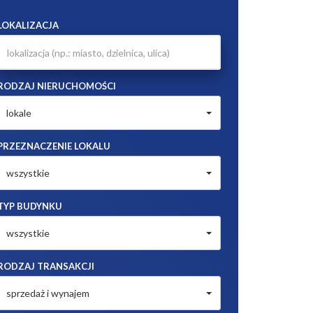
LOKALIZACJA
RODZAJ NIERUCHOMOŚCI
lokale
PRZEZNACZENIE LOKALU
wszystkie
TYP BUDYNKU
wszystkie
RODZAJ TRANSAKCJI
sprzedaż i wynajem