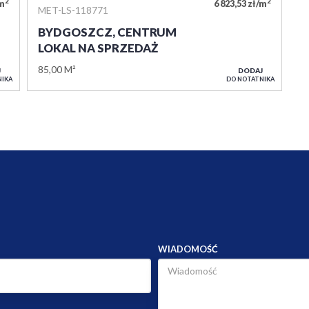
2
2
/m
6 823,53 zł/m
MET-LS-118771
BYDGOSZCZ, CENTRUM
LOKAL NA SPRZEDAŻ
85,00 M²
J
DODAJ
NIKA
DO NOTATNIKA
WIADOMOŚĆ