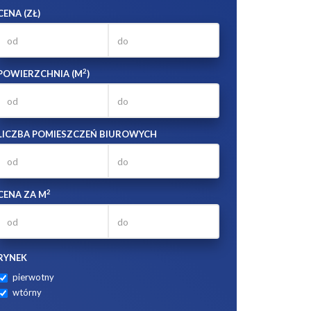
CENA (ZŁ)
2
POWIERZCHNIA (M
)
LICZBA POMIESZCZEŃ BIUROWYCH
2
CENA ZA M
RYNEK
pierwotny
wtórny