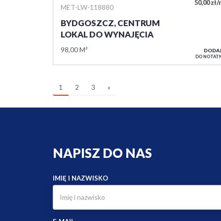
50,00 zł
MET-LW-118880
BYDGOSZCZ, CENTRUM
LOKAL DO WYNAJĘCIA
98,00 M²
DODA
DO NOTAT
1
2
3
»
NAPISZ DO NAS
IMIĘ I NAZWISKO