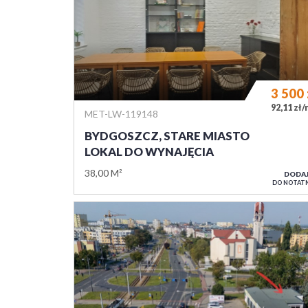
3 500
92,11 zł
MET-LW-119148
BYDGOSZCZ, STARE MIASTO
LOKAL DO WYNAJĘCIA
38,00 M²
DODA
DO NOTAT