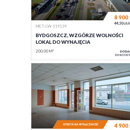
8 900
44,50 zł
MET-LW-119139
BYDGOSZCZ, WZGÓRZE WOLNOŚCI
LOKAL DO WYNAJĘCIA
200,00 M²
DODA
DO NOTAT
4 900
OFERTA NA WYŁĄCZNOŚĆ