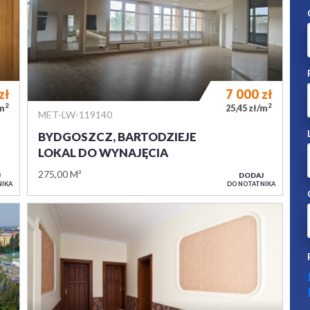
zł
7 000
zł
2
2
/m
25,45 zł/m
MET-LW-119140
BYDGOSZCZ, BARTODZIEJE
LOKAL DO WYNAJĘCIA
275,00 M²
J
DODAJ
NIKA
DO NOTATNIKA