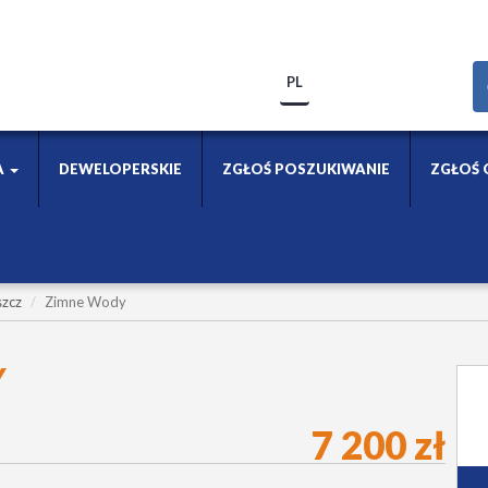
PL
A
DEWELOPERSKIE
ZGŁOŚ POSZUKIWANIE
ZGŁOŚ 
zcz
Zimne Wody
Y
7 200 zł