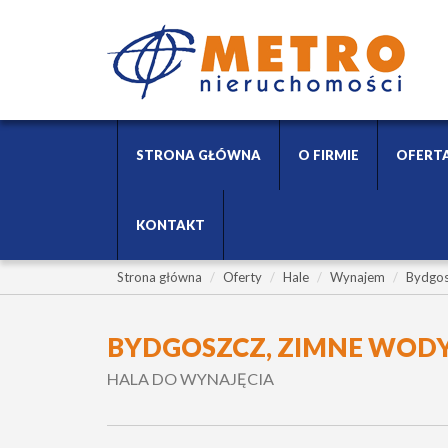
STRONA GŁÓWNA
O FIRMIE
OFERT
KONTAKT
Strona główna
Oferty
Hale
Wynajem
Bydgos
BYDGOSZCZ, ZIMNE WOD
HALA DO WYNAJĘCIA