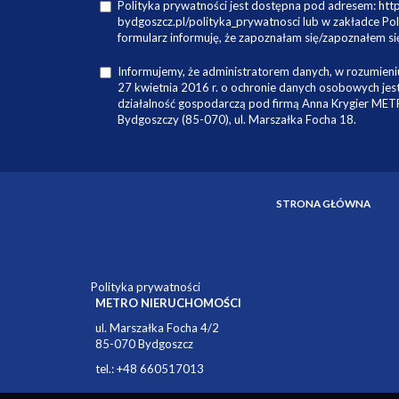
Polityka prywatności jest dostępna pod adresem: ht
bydgoszcz.pl/polityka_prywatnosci lub w zakładce Pol
formularz informuję, że zapoznałam się/zapoznałem się
Informujemy, że administratorem danych, w rozumieniu
27 kwietnia 2016 r. o ochronie danych osobowych je
działalność gospodarczą pod firmą Anna Krygier ME
Bydgoszczy (85-070), ul. Marszałka Focha 18.
STRONA GŁÓWNA
Polityka prywatności
METRO NIERUCHOMOŚCI
ul. Marszałka Focha 4/2
85-070 Bydgoszcz
tel.: +48 660517013