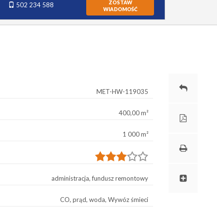
ZOSTAW
502 234 588
WIADOMOŚĆ
MET-HW-119035
400,00 m²
1 000 m²
administracja, fundusz remontowy
CO, prąd, woda, Wywóz śmieci