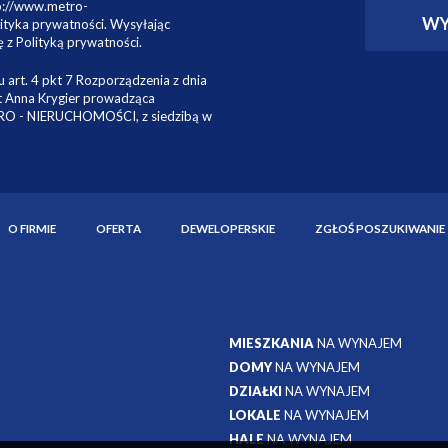
tp://www.metro-
ityka prywatności. Wysyłając
 z Polityką prywatności.
 art. 4 pkt 7 Rozporządzenia z dnia
st Anna Krygier prowadząca
TRO - NIERUCHOMOŚCI, z siedzibą w
O FIRMIE
OFERTA
DEWELOPERSKIE
ZGŁOŚ POSZUKIWANIE
MIESZKANIA
NA WYNAJEM
DOMY
NA WYNAJEM
DZIAŁKI
NA WYNAJEM
LOKALE
NA WYNAJEM
HALE
NA WYNAJEM