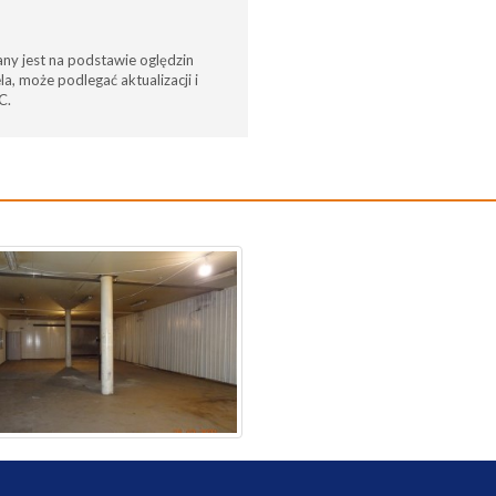
any jest na podstawie oględzin
a, może podlegać aktualizacji i
C.