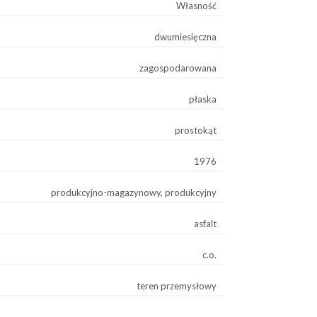
Własność
dwumiesięczna
zagospodarowana
płaska
prostokąt
1976
produkcyjno-magazynowy, produkcyjny
asfalt
c.o.
teren przemysłowy