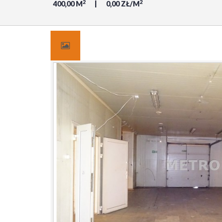
2
2
400,00 M
0,00 ZŁ/M