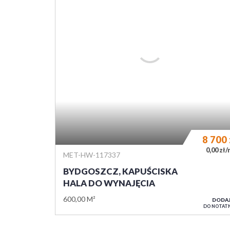
E-MAIL
TELEFON KOMÓRKOWY
Polityka prywatności jest dostępna pod adresem: ht
bydgoszcz.pl/polityka_prywatnosci lub w zakładce Pol
formularz informuję, że zapoznałam się/zapoznałem się
Informujemy, że administratorem danych, w rozumieniu
27 kwietnia 2016 r. o ochronie danych osobowych je
działalność gospodarczą pod firmą Anna Krygier ME
Bydgoszczy (85-070), ul. Marszałka Focha 18.