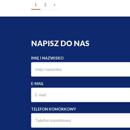
STRONA GŁÓWNA
Polityka prywatności
METRO NIERUCHOMOŚCI
ul. Marszałka Focha 4/2
85-070 Bydgoszcz
tel.: +48 660517013
Program dla biur nieruchomości
Galactica Virgo