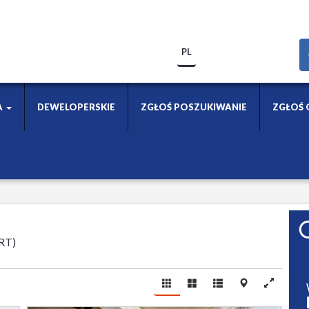
PL
A
DEWELOPERSKIE
ZGŁOŚ POSZUKIWANIE
ZGŁOŚ 
RT