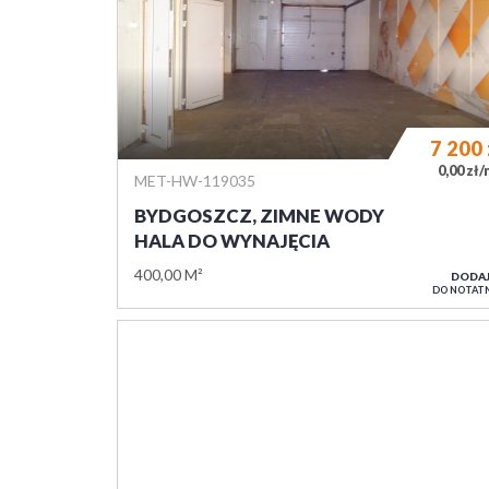
7 200
0,00 zł
MET-HW-119035
BYDGOSZCZ, ZIMNE WODY
HALA DO WYNAJĘCIA
400,00 M²
DODA
DO NOTAT
8 400
20,00 zł
MET-HW-118737
BYDGOSZCZ, KAPUŚCISKA
HALA DO WYNAJĘCIA
420,00 M²
DODA
DO NOTAT