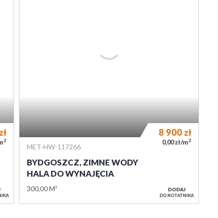
tp://www.metro-
ityka prywatności. Wysyłając
 z Polityką prywatności.
 art. 4 pkt 7 Rozporządzenia z dnia
st Anna Krygier prowadząca
TRO - NIERUCHOMOŚCI, z siedzibą w