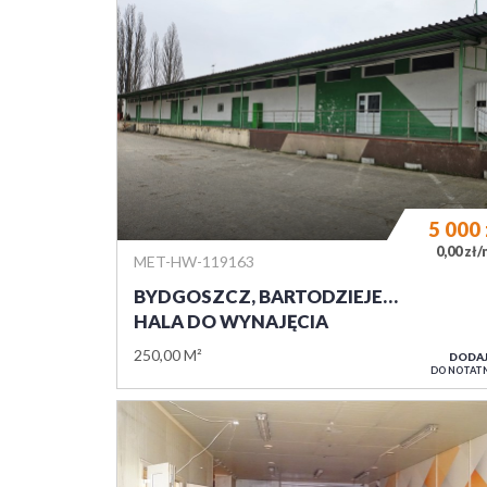
5 000
0,00 zł
MET-HW-119163
BYDGOSZCZ, BARTODZIEJE…
HALA DO WYNAJĘCIA
250,00 M²
DODA
DO NOTAT