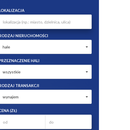
LOKALIZACJA
RODZAJ NIERUCHOMOŚCI
hale
PRZEZNACZENIE HALI
wszystkie
RODZAJ TRANSAKCJI
wynajem
CENA (ZŁ)