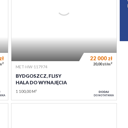
zł
8 900
zł
2
2
/m
0,00 zł/m
MET-HW-117266
BYDGOSZCZ, ZIMNE WODY
HALA DO WYNAJĘCIA
300,00 M²
J
DODAJ
NIKA
DO NOTATNIKA
WIADOMOŚĆ