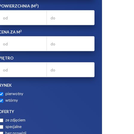
2
POWIERZCHNIA (M
)
2
CENA ZA M
PIĘTRO
RYNEK
pierwotny
wtórny
OFERTY
ze zdjęciem
specjalne
bez prowizji