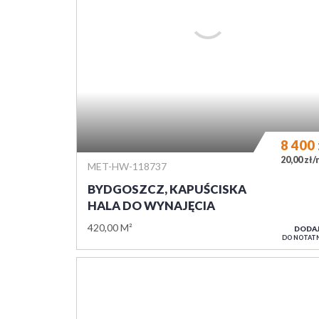
8 700
0,00 zł
MET-HW-117337
BYDGOSZCZ, KAPUŚCISKA
HALA DO WYNAJĘCIA
600,00 M²
DODA
DO NOTAT
1
2
»
NAPISZ DO NAS
IMIĘ I NAZWISKO