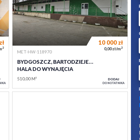
zł
10 000
zł
2
2
/m
0,00 zł/m
MET-HW-118970
BYDGOSZCZ, BARTODZIEJE…
HALA DO WYNAJĘCIA
510,00 M²
J
DODAJ
NIKA
DO NOTATNIKA
zł
22 000
zł
2
2
/m
20,00 zł/m
MET-HW-117974
BYDGOSZCZ, FLISY
HALA DO WYNAJĘCIA
1 100,00 M²
J
DODAJ
NIKA
DO NOTATNIKA