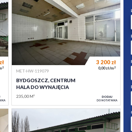
zł
3 200
zł
2
2
/m
0,00 zł/m
MET-HW-119079
BYDGOSZCZ, CENTRUM
HALA DO WYNAJĘCIA
235,00 M²
J
DODAJ
NIKA
DO NOTATNIKA