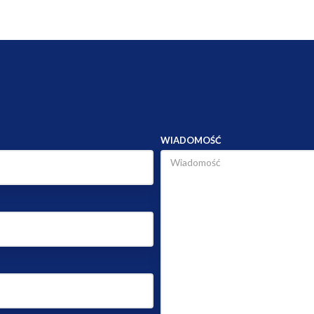
O FIRMIE
OFERTA
DEWELOPERSKIE
ZGŁOŚ POSZUKIWANIE
MIESZKANIA
NA WYNAJEM
DOMY
NA WYNAJEM
DZIAŁKI
NA WYNAJEM
LOKALE
NA WYNAJEM
HALE
NA WYNAJEM
OBIEKTY
NA WYNAJEM