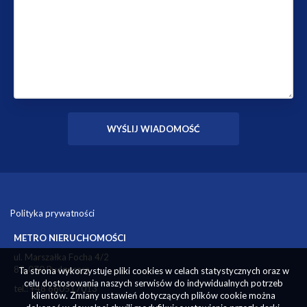
Polityka prywatności
METRO NIERUCHOMOŚCI
ul. Marszałka Focha 4/2
85-070 Bydgoszcz
Ta strona wykorzystuje pliki cookies w celach statystycznych oraz w
celu dostosowania naszych serwisów do indywidualnych potrzeb
tel.: +48 660517013
klientów. Zmiany ustawień dotyczących plików cookie można