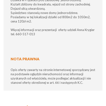
Działka w Prądkach pod zabudowę jednorodzinną.
Kształt zbliżony do kwadratu, wjazd od strony zachodniej.
Dojazd ulicą utwardzoną.
Sąsiedztwo stanowią nowe domy jednorodzinne.
Posiadamy w tej lokalizacji działki od 800m2 do 1050m2,
cena 120zł m2.
Więcej informacji oraz prezentacji oferty udzieli Anna Krygier
tel. 660-517-013
NOTA PRAWNA
Opis oferty zawarty na stronie internetowej sporządzany jest
na podstawie oględzin nieruchomości oraz informacji
uzyskanych od właściciela, może podlegać aktualizacji i nie
stanowi oferty określonej w art. 66 i następnych K.C.