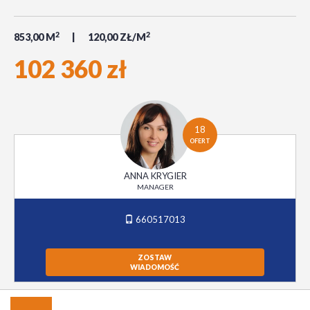
2
2
853,00 M
120,00 ZŁ/M
102 360 zł
18
OFERT
ANNA KRYGIER
MANAGER
660517013
ZOSTAW
WIADOMOŚĆ