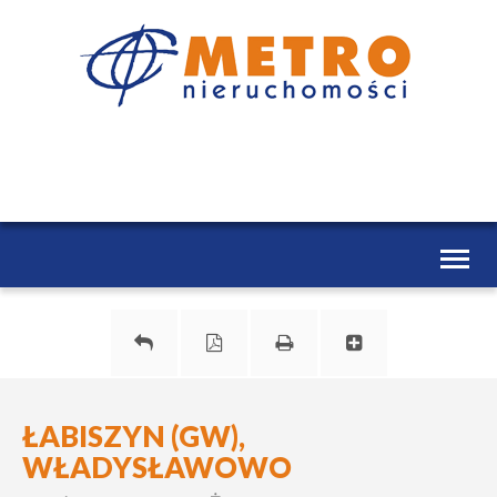
Toggl
naviga
ŁABISZYN (GW),
WŁADYSŁAWOWO