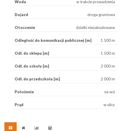
Woda
w trakcie prowadzenia
Dojazd
droga gruntowa
Otoczenie
działki niezabudowane
Odległość do komunikacji publicznej [m]
1 500 m
Odl. do sklepu [m]
1 500 m
Odl. do szkoły [m]
2 000 m
Odl. do przedszkola [m]
2 000 m
Położenie
na wsi
Prąd
w ulicy