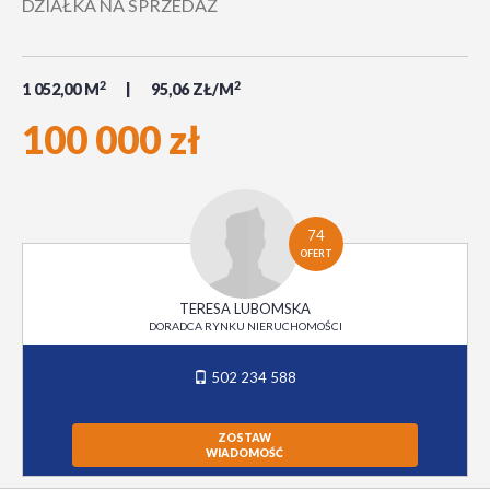
DZIAŁKA NA SPRZEDAŻ
2
2
1 052,00 M
95,06 ZŁ/M
100 000 zł
74
OFERT
TERESA LUBOMSKA
DORADCA RYNKU NIERUCHOMOŚCI
502 234 588
ZOSTAW
WIADOMOŚĆ