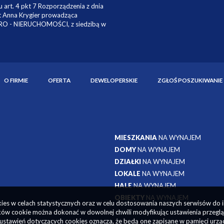
 art. 4 pkt 7 Rozporządzenia z dnia
st Anna Krygier prowadząca
TRO - NIERUCHOMOŚCI, z siedzibą w
O FIRMIE
OFERTA
DEWELOPERSKIE
ZGŁOŚ POSZUKIWANIE
MIESZKANIA
NA WYNAJEM
DOMY
NA WYNAJEM
DZIAŁKI
NA WYNAJEM
LOKALE
NA WYNAJEM
HALE
NA WYNAJEM
OBIEKTY
NA WYNAJEM
okies w celach statystycznych oraz w celu dostosowania naszych serwisów do 
ów cookie można dokonać w dowolnej chwili modyfikując ustawienia przegląda
ustawień dotyczących cookies oznacza, że będą one zapisane w pamięci urzą