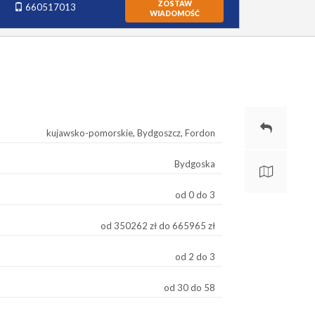
ZOSTAW
660517013
WIADOMOŚĆ
kujawsko-pomorskie, Bydgoszcz, Fordon
Bydgoska
od 0 do 3
od 350262 zł do 665965 zł
od 2 do 3
od 30 do 58