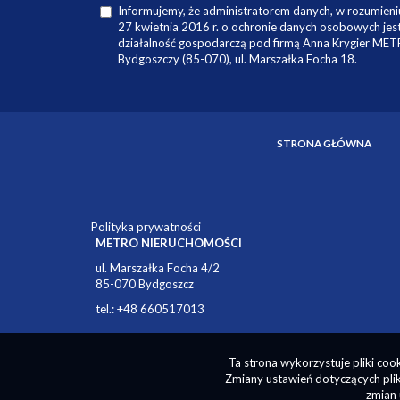
Informujemy, że administratorem danych, w rozumieniu
27 kwietnia 2016 r. o ochronie danych osobowych je
działalność gospodarczą pod firmą Anna Krygier ME
Bydgoszczy (85-070), ul. Marszałka Focha 18.
STRONA GŁÓWNA
Polityka prywatności
METRO NIERUCHOMOŚCI
ul. Marszałka Focha 4/2
85-070 Bydgoszcz
tel.: +48 660517013
Ta strona wykorzystuje pliki co
Zmiany ustawień dotyczących plik
zmian 