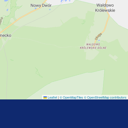
Leaflet
|
© OpenMapTiles
© OpenStreetMap contributors