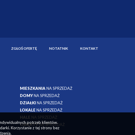
ZGŁOŚ OFERTĘ
NOTATNIK
KONTAKT
MIESZKANIA
NA SPRZEDAŻ
DOMY
NA SPRZEDAŻ
DZIAŁKI
NA SPRZEDAŻ
LOKALE
NA SPRZEDAŻ
HALE
NA SPRZEDAŻ
indywidualnych potrzeb klientów.
OBIEKTY
NA SPRZEDAŻ
rki. Korzystanie z tej strony bez
dzenia.