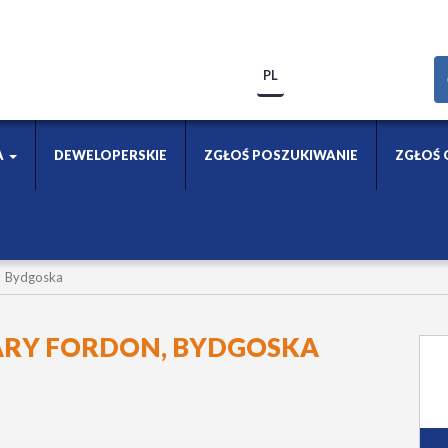
PL
A
DEWELOPERSKIE
ZGŁOŚ POSZUKIWANIE
ZGŁOŚ 
Bydgoska
ARY FORDON, BYDGOSKA