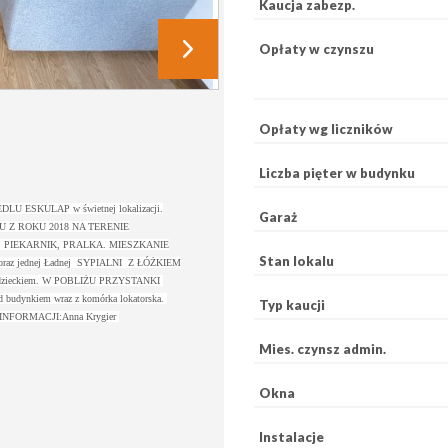
Kaucja zabezp.
Opłaty w czynszu
Opłaty wg liczników
Liczba pięter w budynku
 ESKULAP w świetnej lokalizacji.
Garaż
Z ROKU 2018 NA TERENIE
PIEKARNIK, PRALKA. MIESZKANIE
Stan lokalu
jednej Ładnej SYPIALNI Z ŁÓŻKIEM
 dzieckiem. W POBLIŻU PRZYSTANKI
udynkiem wraz z komórka lokatorska.
Typ kaucji
NFORMACJI:Anna Krygier
Mies. czynsz admin.
Okna
Instalacje