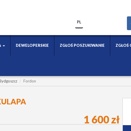
PL
A
DEWELOPERSKIE
ZGŁOŚ POSZUKIWANIE
ZGŁOŚ 
Bydgoszcz
Fordon
KULAPA
1 600 zł