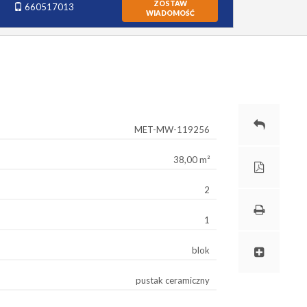
ZOSTAW
660517013
WIADOMOŚĆ
MET-MW-119256
38,00 m²
2
1
blok
pustak ceramiczny