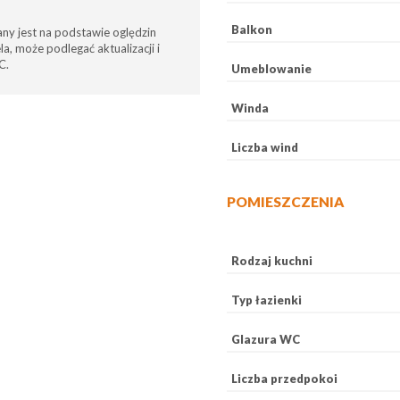
Balkon
any jest na podstawie oględzin
a, może podlegać aktualizacji i
C.
Umeblowanie
Winda
Liczba wind
POMIESZCZENIA
Rodzaj kuchni
Typ łazienki
Glazura WC
Liczba przedpokoi