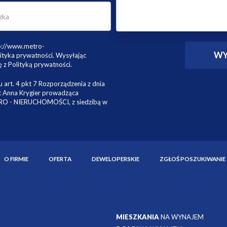
tp://www.metro-
ityka prywatności. Wysyłając
 z Polityką prywatności.
 art. 4 pkt 7 Rozporządzenia z dnia
st Anna Krygier prowadząca
TRO - NIERUCHOMOŚCI, z siedzibą w
O FIRMIE
OFERTA
DEWELOPERSKIE
ZGŁOŚ POSZUKIWANIE
MIESZKANIA
NA WYNAJEM