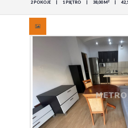
2
2 POKOJE
1 PIĘTRO
38,00 M
42,