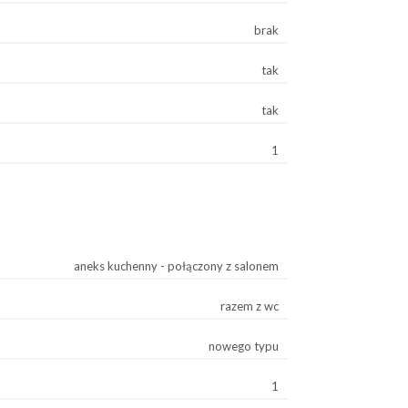
brak
tak
tak
1
aneks kuchenny - połączony z salonem
razem z wc
nowego typu
1