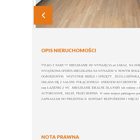
OPIS NIERUCHOMOŚCI
TYLKO Z NAMI !!!! MIESZKANIE DO WYNAJĘCIA od ZARAZ, NA OSIEDLU
WYJĄTKOWA OFERTA MIESZKANIA NA WYNAJEM W NOWYM BOLKU 
OGRODZONYM. WSZYSTKIE MEBLE I SPRZĘTY , DUŻA LODÓWKA, 
SKŁADA SIĘ Z SALONU POŁĄCZONEGO ANEKSEM KUCHENNYM oraz 
oraz ŁAZIENKI Z WC .MIESZKANIE IDEALNE DLA PARY lub rodziny z
AUTOBUSOWE, SKLEP, PRZECHODNIA. W cenie miejsce parkingowe pod b
ZAPRASZAM DO PREZENTACJI. KONTAKT BEZPOŚREDNI I WIĘCEJ I
NOTA PRAWNA