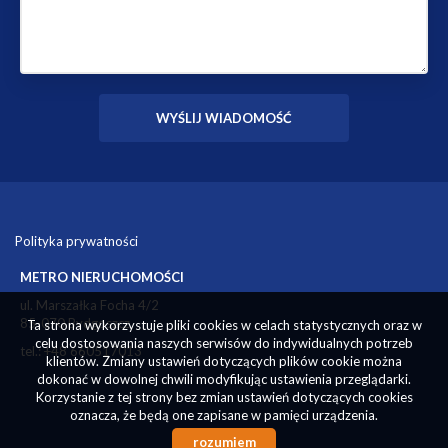
Polityka prywatności
METRO NIERUCHOMOŚCI
ul. Marszałka Focha 4/2
85-070 Bydgoszcz
Ta strona wykorzystuje pliki cookies w celach statystycznych oraz w
celu dostosowania naszych serwisów do indywidualnych potrzeb
tel.: +48 660517013
klientów. Zmiany ustawień dotyczących plików cookie można
dokonać w dowolnej chwili modyfikując ustawienia przeglądarki.
Korzystanie z tej strony bez zmian ustawień dotyczących cookies
oznacza, że będą one zapisane w pamięci urządzenia.
rozumiem