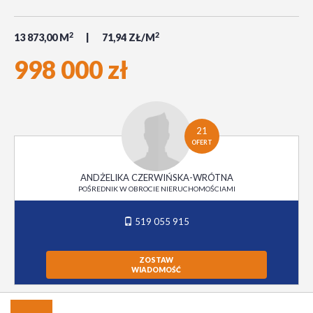
2
2
13 873,00 M
71,94 ZŁ/M
998 000 zł
21
OFERT
ANDŻELIKA CZERWIŃSKA-WRÓTNA
POŚREDNIK W OBROCIE NIERUCHOMOŚCIAMI
519 055 915
ZOSTAW
WIADOMOŚĆ