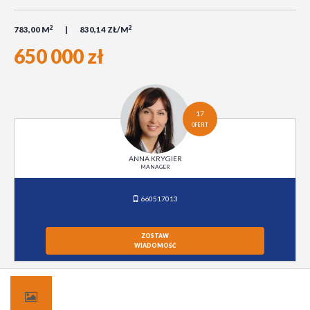
2
2
783,00 M
830,14 ZŁ/M
650 000 zł
17
OFERT
ANNA KRYGIER
MANAGER
660517013
ZOSTAW
WIADOMOŚĆ