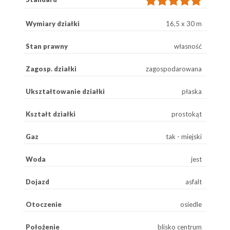
Wymiary działki
16,5 x 30 m
Stan prawny
własność
Zagosp. działki
zagospodarowana
Ukształtowanie działki
płaska
Kształt działki
prostokąt
Gaz
tak - miejski
Woda
jest
Dojazd
asfalt
Otoczenie
osiedle
Położenie
blisko centrum