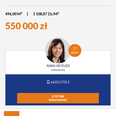
2
2
496,00 M
1 108,87 ZŁ/M
550 000 zł
17
OFERT
ANNA KRYGIER
MANAGER
660517013
ZOSTAW
WIADOMOŚĆ