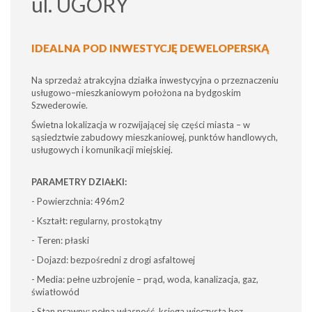
ul. UGORY
IDEALNA POD INWESTYCJĘ DEWELOPERSKĄ
Na sprzedaż atrakcyjna działka inwestycyjna o przeznaczeniu
usługowo–mieszkaniowym położona na bydgoskim
Szwederowie.
Świetna lokalizacja w rozwijającej się części miasta – w
sąsiedztwie zabudowy mieszkaniowej, punktów handlowych,
usługowych i komunikacji miejskiej.
PARAMETRY DZIAŁKI:
- Powierzchnia: 496m2
- Kształt: regularny, prostokątny
- Teren: płaski
- Dojazd: bezpośredni z drogi asfaltowej
- Media: pełne uzbrojenie – prąd, woda, kanalizacja, gaz,
światłowód
- Stan prawny: pełna własność, księga wieczysta bez