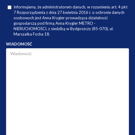
Informujemy, że administratorem danych, w rozumieniu art. 4 pkt
7 Rozporządzenia z dnia 27 kwietnia 2016 r. o ochronie danych
osobowych jest Anna Krygier prowadząca działalność
gospodarczą pod firmą Anna Krygier METRO -
NIERUCHOMOŚCI, z siedzibą w Bydgoszczy (85-070), ul.
Marszałka Focha 18.
WIADOMOŚĆ