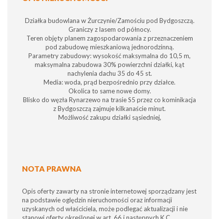
Działka budowlana w Żurczynie/Zamościu pod Bydgoszczą.
Graniczy z lasem od północy.
Teren objęty planem zagospodarowania z przeznaczeniem
pod zabudowę mieszkaniową jednorodzinną.
Parametry zabudowy: wysokość maksymalna do 10,5 m,
maksymalna zabudowa 30% powierzchni działki, kąt
nachylenia dachu 35 do 45 st.
Media: woda, prąd bezpośrednio przy działce.
Okolica to same nowe domy.
Blisko do węzła Rynarzewo na trasie S5 przez co kominikacja
z Bydgoszczą zajmuje kilkanaście minut.
Możliwość zakupu działki sąsiedniej,
NOTA PRAWNA
Opis oferty zawarty na stronie internetowej sporządzany jest
na podstawie oględzin nieruchomości oraz informacji
uzyskanych od właściciela, może podlegać aktualizacji i nie
stanowi oferty określonej w art. 66 i następnych K.C.