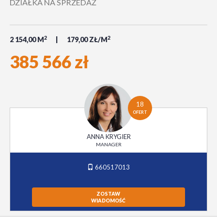
DZIAŁKA NA SPRZEDAŻ
2
2
2 154,00 M
179,00 ZŁ/M
385 566 zł
18
OFERT
ANNA KRYGIER
MANAGER
660517013
ZOSTAW
WIADOMOŚĆ