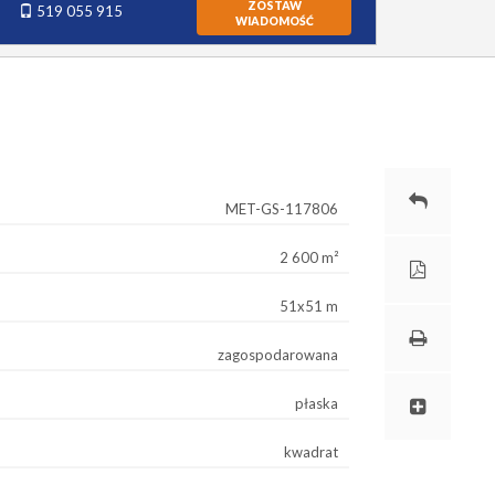
ZOSTAW
519 055 915
WIADOMOŚĆ
MET-GS-117806
2 600 m²
51x51 m
zagospodarowana
płaska
kwadrat