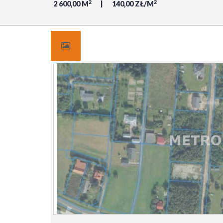
2
2
2 600,00 M
140,00 ZŁ/M