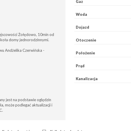
Gaz
Woda
Dojazd
ejscowości Żołędowo, 10min od
okoła domy jednorodzinnymi.
Otoczenie
stwu Andżelika Czerwińska -
Położenie
Prąd
Kanalizacja
any jest na podstawie oględzin
a, może podlegać aktualizacji i
C.