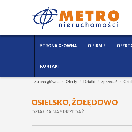
STRONA GŁÓWNA
O FIRMIE
OFERT
KONTAKT
Strona główna
Oferty
Działki
Sprzedaż
Osie
OSIELSKO, ŻOŁĘDOWO
DZIAŁKA NA SPRZEDAŻ