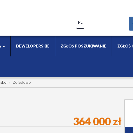
PL
A
DEWELOPERSKIE
ZGŁOŚ POSZUKIWANIE
ZGŁOŚ 
lsko
Żołędowo
364 000 zł