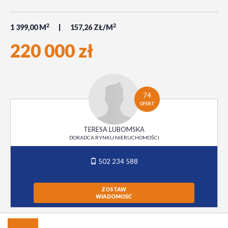
2
2
1 399,00 M
157,26 ZŁ/M
220 000 zł
74
OFERT
TERESA LUBOMSKA
DORADCA RYNKU NIERUCHOMOŚCI
502 234 588
ZOSTAW
WIADOMOŚĆ