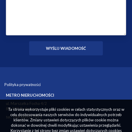
Polityka prywatności
METRO NIERUCHOMOŚCI
ul. Marszałka Focha 4/2
85-070 Bydgoszcz
Ta strona wykorzystuje pliki cookies w celach statystycznych oraz w
celu dostosowania naszych serwisów do indywidualnych potrzeb
tel.: +48 660517013
klientów. Zmiany ustawień dotyczących plików cookie można
dokonać w dowolnej chwili modyfikując ustawienia przeglądarki.
Korzystanie z tej strony bez zmian ustawień dotyczących cookies