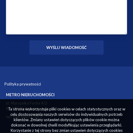
Polityka prywatności
METRO NIERUCHOMOŚCI
ul. Marszałka Focha 4/2
85-070 Bydgoszcz
Ta strona wykorzystuje pliki cookies w celach statystycznych oraz w
celu dostosowania naszych serwisów do indywidualnych potrzeb
tel.: +48 660517013
klientów. Zmiany ustawień dotyczących plików cookie można
dokonać w dowolnej chwili modyfikując ustawienia przeglądarki.
Korzystanie z tej strony bez zmian ustawień dotyczących cookies