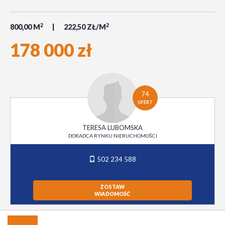
2
2
800,00 M
222,50 ZŁ/M
178 000 zł
74
OFERT
TERESA LUBOMSKA
DORADCA RYNKU NIERUCHOMOŚCI
502 234 588
ZOSTAW
WIADOMOŚĆ