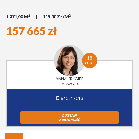
2
2
1 371,00 M
115,00 ZŁ/M
157 665 zł
18
OFERT
ANNA KRYGIER
MANAGER
660517013
ZOSTAW
WIADOMOŚĆ