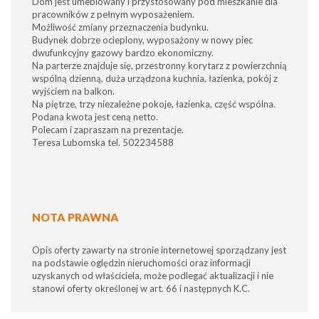
Dom jest umeblowany i przystosowany pod mieszkanie dla
pracowników z pełnym wyposażeniem.
Możliwość zmiany przeznaczenia budynku.
Budynek dobrze ocieplony, wyposażony w nowy piec
dwufunkcyjny gazowy bardzo ekonomiczny.
Na parterze znajduje się, przestronny korytarz z powierzchnią
wspólną dzienną, duża urządzona kuchnia, łazienka, pokój z
wyjściem na balkon.
Na piętrze, trzy niezależne pokoje, łazienka, część wspólna.
Podana kwota jest ceną netto.
Polecam i zapraszam na prezentacje.
Teresa Lubomska tel. 502234588
NOTA PRAWNA
Opis oferty zawarty na stronie internetowej sporządzany jest
na podstawie oględzin nieruchomości oraz informacji
uzyskanych od właściciela, może podlegać aktualizacji i nie
stanowi oferty określonej w art. 66 i następnych K.C.