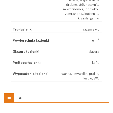
baterią, wyposażenie
drobne, stół, naczynia,
mikrofalówka, lodówko-
zamrażarka,, kuchenka,
krzesła, garnki
Typ łazienki
razem z wc
2
Powierzchnia łazienki
6 m
Glazura łazienki
glazura
Podłoga łazienki
kafle
Wyposażenie łazienki
wanna, umywalka, pralka,
lustro, WC