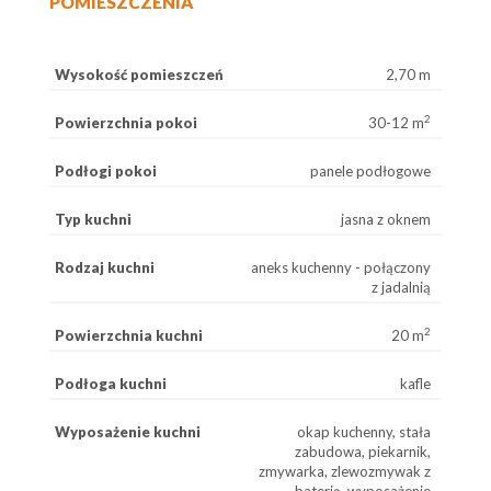
POMIESZCZENIA
Wysokość pomieszczeń
2,70 m
2
Powierzchnia pokoi
30-12 m
Podłogi pokoi
panele podłogowe
Typ kuchni
jasna z oknem
Rodzaj kuchni
aneks kuchenny - połączony
z jadalnią
2
Powierzchnia kuchni
20 m
Podłoga kuchni
kafle
Wyposażenie kuchni
okap kuchenny, stała
zabudowa, piekarnik,
zmywarka, zlewozmywak z