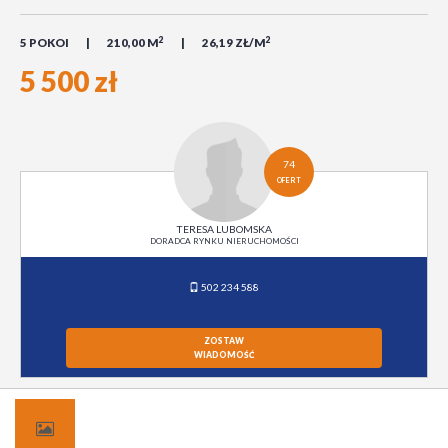
2
2
5 POKOI
210,00 M
26,19 ZŁ/M
5 500 zł
74
OFERT
TERESA LUBOMSKA
DORADCA RYNKU NIERUCHOMOŚCI
502 234 588
ZOSTAW
WIADOMOŚĆ