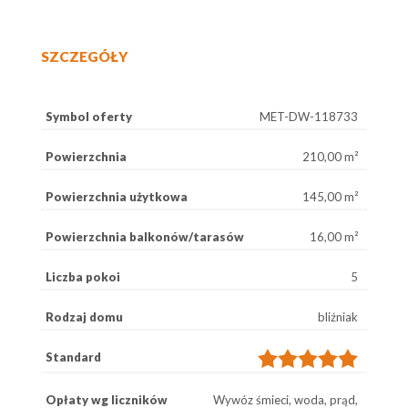
SZCZEGÓŁY
Symbol oferty
MET-DW-118733
Powierzchnia
210,00 m²
Powierzchnia użytkowa
145,00 m²
Powierzchnia balkonów/tarasów
16,00 m²
Liczba pokoi
5
Rodzaj domu
bliźniak
Standard
Opłaty wg liczników
Wywóz śmieci, woda, prąd,