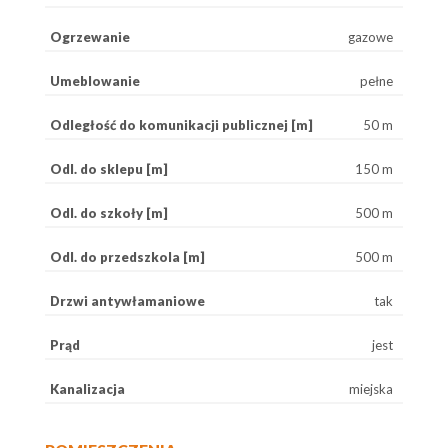
Ogrzewanie
gazowe
Umeblowanie
pełne
Odległość do komunikacji publicznej [m]
50 m
Odl. do sklepu [m]
150 m
Odl. do szkoły [m]
500 m
Odl. do przedszkola [m]
500 m
Drzwi antywłamaniowe
tak
Prąd
jest
Kanalizacja
miejska