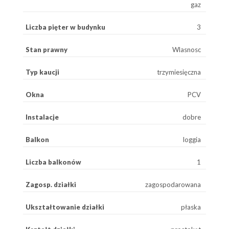
gaz
Liczba pięter w budynku
3
Stan prawny
Wlasnosc
Typ kaucji
trzymiesięczna
Okna
PCV
Instalacje
dobre
Balkon
loggia
Liczba balkonów
1
Zagosp. działki
zagospodarowana
Ukształtowanie działki
płaska