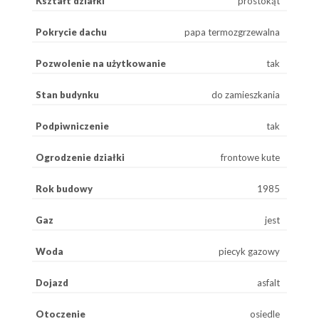
Kształt działki
prostokąt
Pokrycie dachu
papa termozgrzewalna
Pozwolenie na użytkowanie
tak
Stan budynku
do zamieszkania
Podpiwniczenie
tak
Ogrodzenie działki
frontowe kute
Rok budowy
1985
Gaz
jest
Woda
piecyk gazowy
Dojazd
asfalt
Otoczenie
osiedle