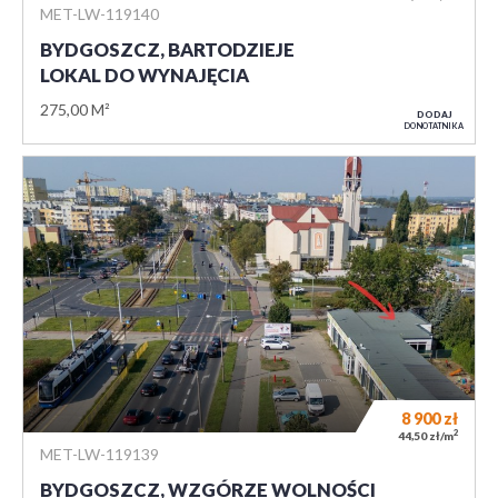
MET-LW-119140
BYDGOSZCZ, BARTODZIEJE
LOKAL DO WYNAJĘCIA
275,00 M²
DODAJ
DO NOTATNIKA
8 900
zł
2
44,50 zł/m
MET-LW-119139
BYDGOSZCZ, WZGÓRZE WOLNOŚCI