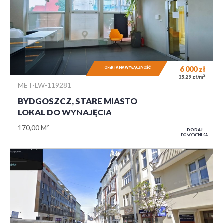
6 000
zł
OFERTA NA WYŁĄCZNOŚĆ
2
35,29 zł/m
MET-LW-119281
BYDGOSZCZ, STARE MIASTO
LOKAL DO WYNAJĘCIA
170,00 M²
DODAJ
DO NOTATNIKA