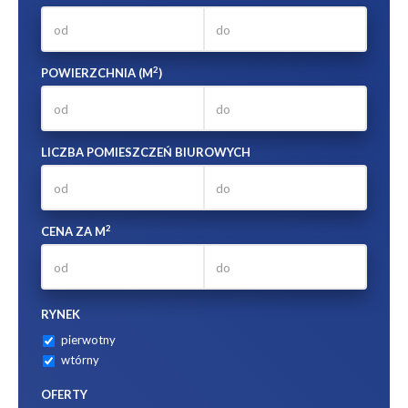
2
POWIERZCHNIA (M
)
LICZBA POMIESZCZEŃ BIUROWYCH
2
CENA ZA M
RYNEK
pierwotny
wtórny
OFERTY