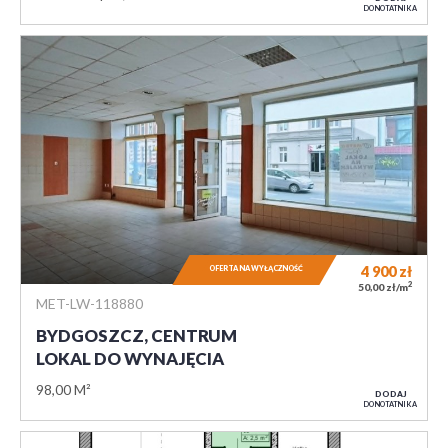
DO NOTATNIKA
4 900
zł
OFERTA NA WYŁĄCZNOŚĆ
2
50,00 zł/m
MET-LW-118880
BYDGOSZCZ, CENTRUM
LOKAL DO WYNAJĘCIA
98,00 M²
DODAJ
DO NOTATNIKA