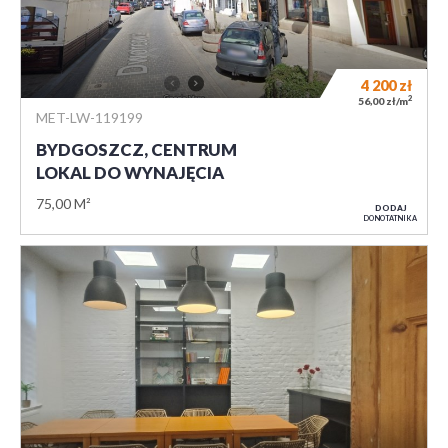
4 200
zł
2
56,00 zł/m
MET-LW-119199
BYDGOSZCZ, CENTRUM
LOKAL DO WYNAJĘCIA
75,00 M²
DODAJ
DO NOTATNIKA