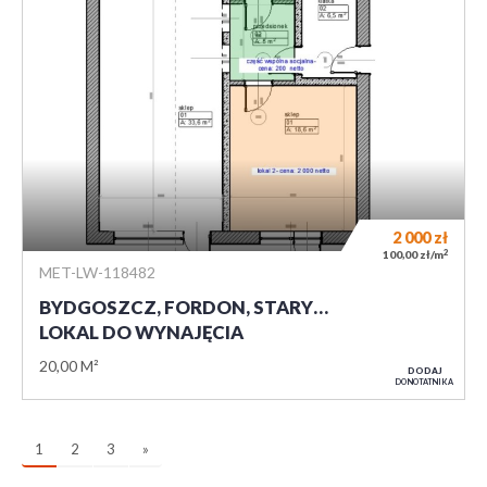
2 000
zł
2
100,00 zł/m
MET-LW-118482
BYDGOSZCZ, FORDON, STARY…
LOKAL DO WYNAJĘCIA
20,00 M²
DODAJ
DO NOTATNIKA
1
2
3
»