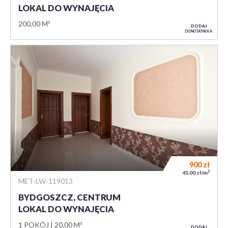
LOKAL DO WYNAJĘCIA
200,00 M²
DODAJ
DO NOTATNIKA
900
zł
2
45,00 zł/m
MET-LW-119013
BYDGOSZCZ, CENTRUM
LOKAL DO WYNAJĘCIA
1 POKÓJ
20,00 M²
DODAJ