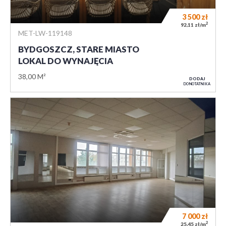
3 500
zł
2
92,11 zł/m
MET-LW-119148
BYDGOSZCZ, STARE MIASTO
LOKAL DO WYNAJĘCIA
38,00 M²
DODAJ
DO NOTATNIKA
7 000
zł
2
25,45 zł/m