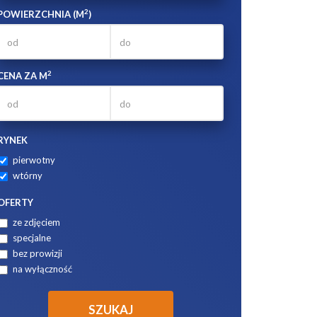
2
POWIERZCHNIA (M
)
2
CENA ZA M
RYNEK
pierwotny
wtórny
OFERTY
ze zdjęciem
specjalne
bez prowizji
na wyłączność