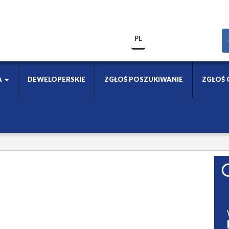
PL
A
DEWELOPERSKIE
ZGŁOŚ POSZUKIWANIE
ZGŁOŚ 