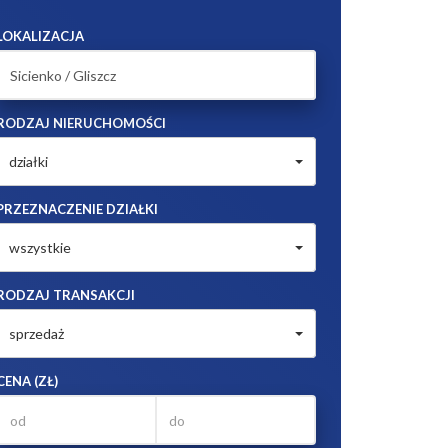
LOKALIZACJA
RODZAJ NIERUCHOMOŚCI
działki
PRZEZNACZENIE DZIAŁKI
wszystkie
RODZAJ TRANSAKCJI
sprzedaż
CENA (ZŁ)