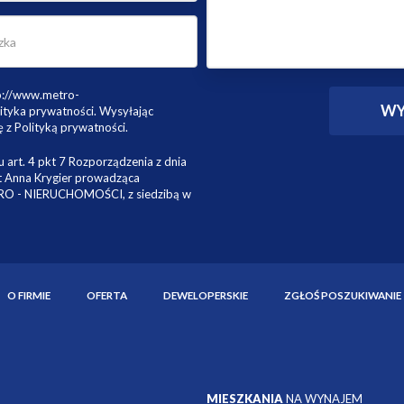
tp://www.metro-
ityka prywatności. Wysyłając
 z Polityką prywatności.
 art. 4 pkt 7 Rozporządzenia z dnia
st Anna Krygier prowadząca
TRO - NIERUCHOMOŚCI, z siedzibą w
O FIRMIE
OFERTA
DEWELOPERSKIE
ZGŁOŚ POSZUKIWANIE
MIESZKANIA
NA WYNAJEM