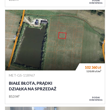
DODAJ
DO NOTATNIKA
102 360
zł
2
120,00 zł/m
MET-GS-118967
BIAŁE BŁOTA, PRĄDKI
DZIAŁKA NA SPRZEDAŻ
853 M²
DODAJ
DO NOTATNIKA