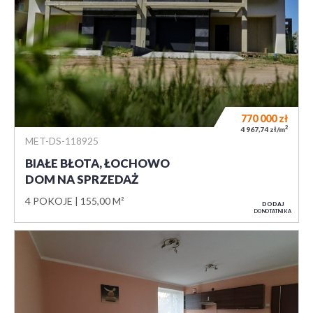
770 000
zł
2
4 967,74 zł/m
MET-DS-118925
BIAŁE BŁOTA, ŁOCHOWO
DOM NA SPRZEDAŻ
4 POKOJE
155,00 M²
DODAJ
DO NOTATNIKA