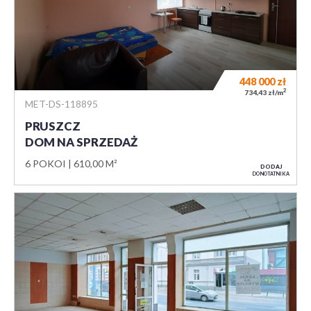
448 000
zł
2
734,43 zł/m
MET-DS-118895
PRUSZCZ
DOM NA SPRZEDAŻ
6 POKOI
610,00 M²
DODAJ
DO NOTATNIKA