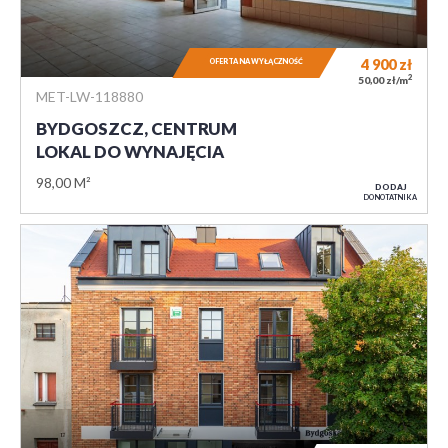
4 900
zł
OFERTA NA WYŁĄCZNOŚĆ
2
50,00 zł/m
MET-LW-118880
BYDGOSZCZ, CENTRUM
LOKAL DO WYNAJĘCIA
98,00 M²
DODAJ
DO NOTATNIKA