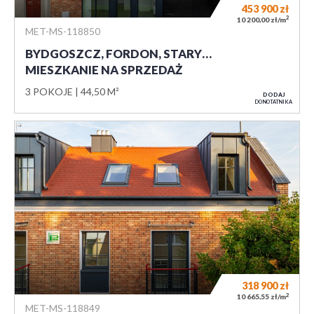
453 900
zł
2
10 200,00 zł/m
MET-MS-118850
BYDGOSZCZ, FORDON, STARY…
MIESZKANIE NA SPRZEDAŻ
3 POKOJE
44,50 M²
DODAJ
DO NOTATNIKA
318 900
zł
2
10 665,55 zł/m
MET-MS-118849