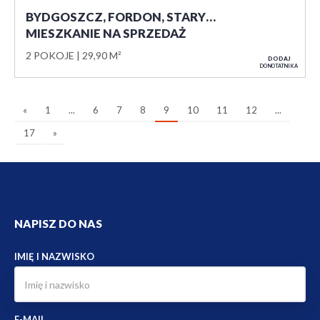
BYDGOSZCZ, FORDON, STARY…
MIESZKANIE NA SPRZEDAŻ
2 POKOJE
29,90 M²
DODAJ
DO NOTATNIKA
«
1
...
6
7
8
9
10
11
12
...
17
»
NAPISZ DO NAS
IMIĘ I NAZWISKO
E-MAIL