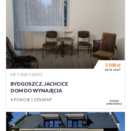
5 500
zł
2
42,31 zł/m
MET-DW-118931
BYDGOSZCZ, JACHCICE
DOM DO WYNAJĘCIA
4 POKOJE
130,00 M²
DODAJ
DO NOTATNIKA