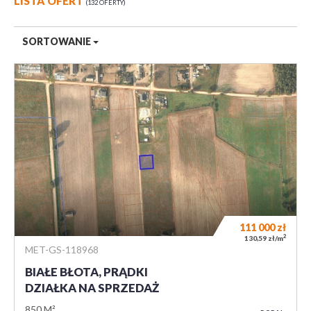
LISTA OFERT
132 OFERTY
SORTOWANIE
111 000
zł
2
130,59 zł/m
MET-GS-118968
BIAŁE BŁOTA, PRĄDKI
DZIAŁKA NA SPRZEDAŻ
850 M²