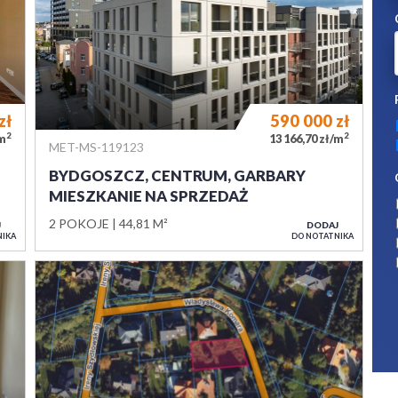
zł
590 000
zł
2
2
/m
13 166,70 zł/m
MET-MS-119123
BYDGOSZCZ, CENTRUM, GARBARY
MIESZKANIE NA SPRZEDAŻ
2 POKOJE
44,81 M²
J
DODAJ
NIKA
DO NOTATNIKA