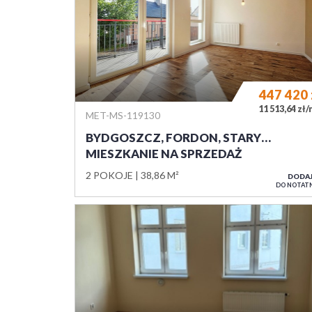
447 420
11 513,64 zł
MET-MS-119130
BYDGOSZCZ, FORDON, STARY…
MIESZKANIE NA SPRZEDAŻ
2 POKOJE
38,86 M²
DODA
DO NOTAT