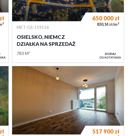
zł
650 000
zł
2
2
/m
830,14 zł/m
MET-GS-119116
OSIELSKO, NIEMCZ
DZIAŁKA NA SPRZEDAŻ
783 M²
J
DODAJ
NIKA
DO NOTATNIKA
zł
517 900
zł