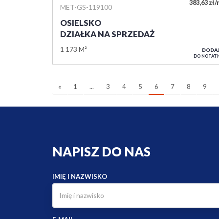
383,63 zł
MET-GS-119100
OSIELSKO
DZIAŁKA NA SPRZEDAŻ
1 173 M²
DODA
DO NOTAT
«
1
...
3
4
5
6
7
8
9
NAPISZ DO NAS
IMIĘ I NAZWISKO