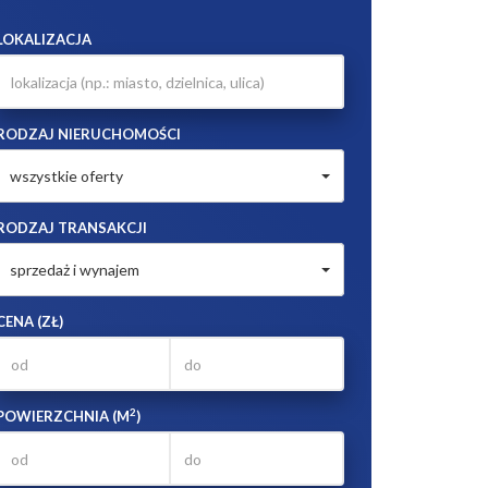
LOKALIZACJA
RODZAJ NIERUCHOMOŚCI
wszystkie oferty
RODZAJ TRANSAKCJI
sprzedaż i wynajem
CENA (ZŁ)
2
POWIERZCHNIA (M
)