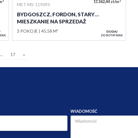
2
2
/m
11 362,44 zł/m
MET-MS-119093
BYDGOSZCZ, FORDON, STARY…
MIESZKANIE NA SPRZEDAŻ
3 POKOJE
45,58 M²
J
DODAJ
NIKA
DO NOTATNIKA
...
17
»
WIADOMOŚĆ