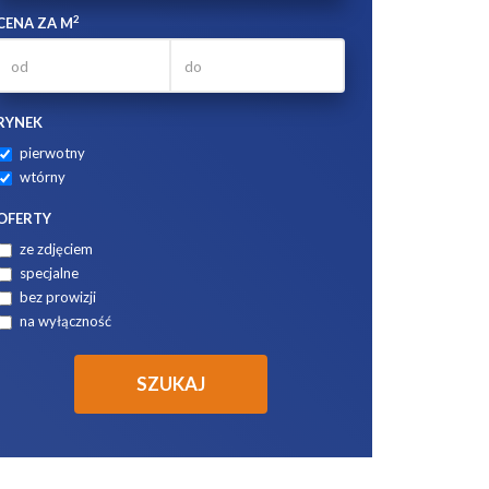
2
CENA ZA M
RYNEK
pierwotny
wtórny
OFERTY
ze zdjęciem
specjalne
bez prowizji
na wyłączność