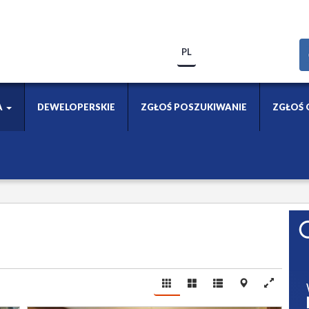
PL
A
DEWELOPERSKIE
ZGŁOŚ POSZUKIWANIE
ZGŁOŚ 