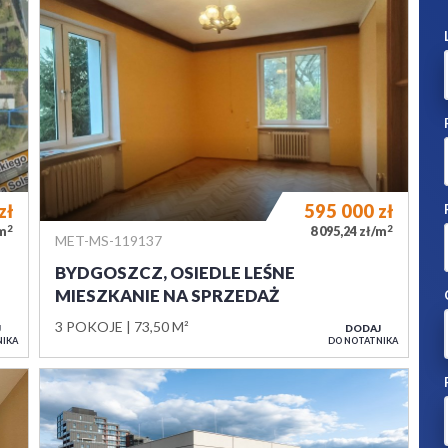
zł
595 000
zł
2
2
/m
8 095,24 zł/m
MET-MS-119137
BYDGOSZCZ, OSIEDLE LEŚNE
MIESZKANIE NA SPRZEDAŻ
3 POKOJE
73,50 M²
J
DODAJ
NIKA
DO NOTATNIKA