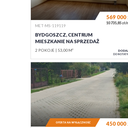
569 000
10 735,85 zł
MET-MS-119119
BYDGOSZCZ, CENTRUM
MIESZKANIE NA SPRZEDAŻ
2 POKOJE
53,00 M²
DODA
DO NOTAT
450 000
OFERTA NA WYŁĄCZNOŚĆ