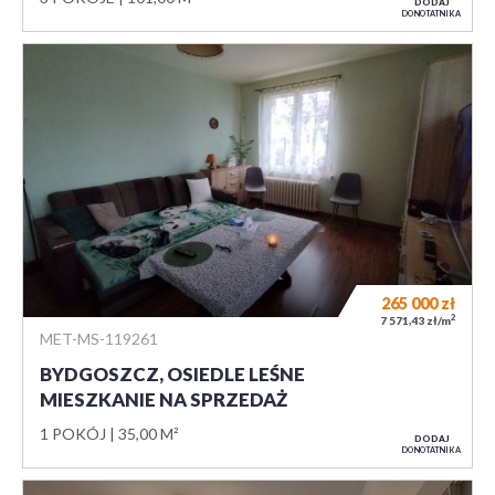
DODAJ
DO NOTATNIKA
265 000
zł
2
7 571,43 zł/m
MET-MS-119261
BYDGOSZCZ, OSIEDLE LEŚNE
MIESZKANIE NA SPRZEDAŻ
1 POKÓJ
35,00 M²
DODAJ
DO NOTATNIKA