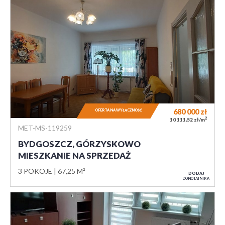
680 000
zł
OFERTA NA WYŁĄCZNOŚĆ
2
10 111,52 zł/m
MET-MS-119259
BYDGOSZCZ, GÓRZYSKOWO
MIESZKANIE NA SPRZEDAŻ
3 POKOJE
67,25 M²
DODAJ
DO NOTATNIKA