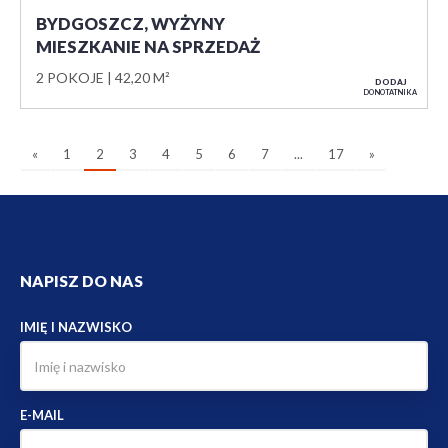
BYDGOSZCZ, WYŻYNY
MIESZKANIE NA SPRZEDAŻ
2 POKOJE
42,20 M²
DODAJ
DO NOTATNIKA
«
1
2
3
4
5
6
7
...
17
»
NAPISZ DO NAS
IMIĘ I NAZWISKO
E-MAIL