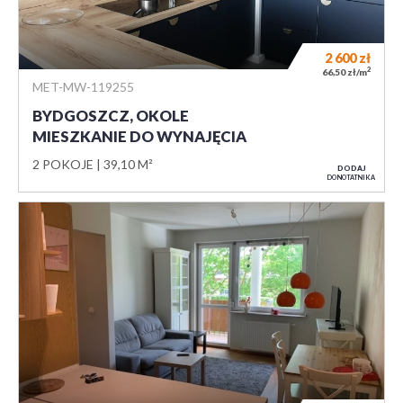
2 600
zł
2
66,50 zł/m
MET-MW-119255
BYDGOSZCZ, OKOLE
MIESZKANIE DO WYNAJĘCIA
2 POKOJE
39,10 M²
DODAJ
DO NOTATNIKA