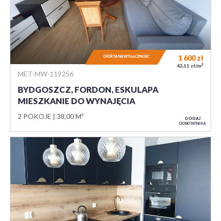
1 600
zł
OFERTA NA WYŁĄCZNOŚĆ
2
42,11 zł/m
MET-MW-119256
BYDGOSZCZ, FORDON, ESKULAPA
MIESZKANIE DO WYNAJĘCIA
2 POKOJE
38,00 M²
DODAJ
DO NOTATNIKA