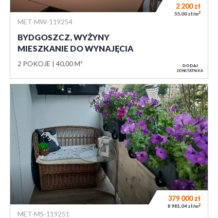
2 200
zł
2
55,00 zł/m
MET-MW-119254
BYDGOSZCZ, WYŻYNY
MIESZKANIE DO WYNAJĘCIA
2 POKOJE
40,00 M²
DODAJ
DO NOTATNIKA
379 000
zł
2
8 981,04 zł/m
MET-MS-119251