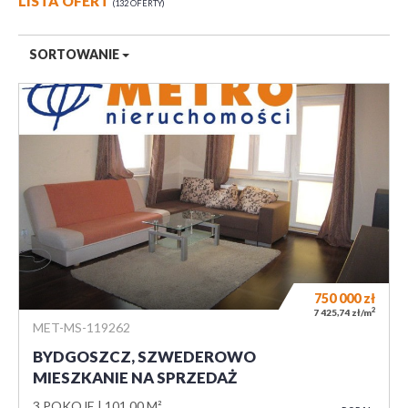
LISTA OFERT
132 OFERTY
SORTOWANIE
750 000
zł
2
7 425,74 zł/m
MET-MS-119262
BYDGOSZCZ, SZWEDEROWO
MIESZKANIE NA SPRZEDAŻ
3 POKOJE
101,00 M²