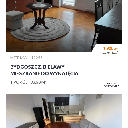
1 900
zł
2
56,72 zł/m
MET-MW-119258
BYDGOSZCZ, BIELAWY
MIESZKANIE DO WYNAJĘCIA
1 POKÓJ
33,50 M²
DODAJ
DO NOTATNIKA