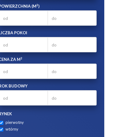
2
POWIERZCHNIA (M
)
LICZBA POKOI
2
CENA ZA M
ROK BUDOWY
RYNEK
pierwotny
wtórny