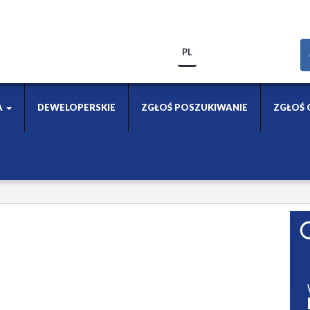
PL
A
DEWELOPERSKIE
ZGŁOŚ POSZUKIWANIE
ZGŁOŚ 