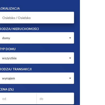
LOKALIZACJA
RODZAJ NIERUCHOMOŚCI
domy
TYP DOMU
wszystkie
RODZAJ TRANSAKCJI
wynajem
CENA (ZŁ)